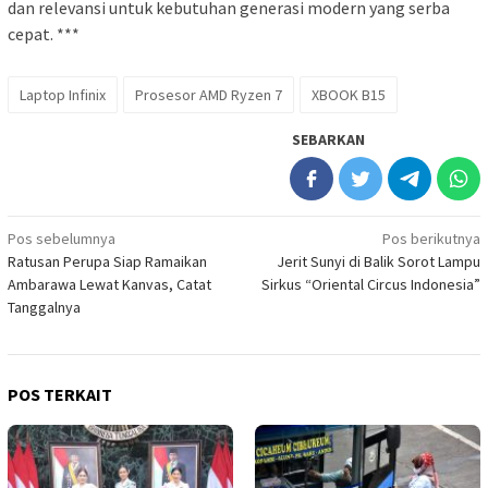
XBOOK B15 disebut-sebut bakal menjadi gawai “tahan
gempur”, menyasar pengguna dengan mobilitas tinggi.
Untuk mendukung itu, laptop ini telah mengantongi sertifikasi
MIL-STD-810H, standar militer yang menguji ketahanan
perangkat dalam berbagai kondisi ekstrem.
BACA JUGA:
Gedebage Bandung Didorong Jadi Destinasi
Wisata Tekstil, Keren Dong
Secara spesifikasi, Infinix tak main-main. Prosesor AMD Ryzen 7
menjadi otak utamanya.Ditopang slot Dual SO-DIMM untuk
ekspansi memori.
Layar 15,6 inci FHD IPS dengan bezel tipis menjanjikan
pengalaman visual yang imersif.