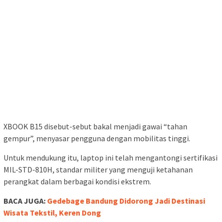
“Kami sangat antusias menyambut kehadiran Infinix XBOOK
B15,” ujar Sergio Ticoalu, Head of Marketing Infinix Indonesia,
dalam keterangan tertulis, Jumat, 18 April 2025.