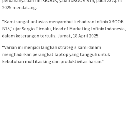
perdananya dari lini XBOOK, yakni XBOOK B15, pada 23 April
2025 mendatang.