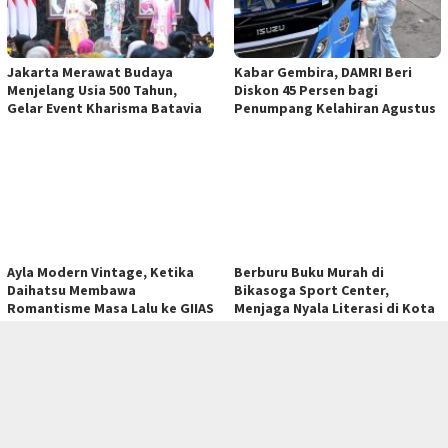
Untuk urusan daya, baterai 50Wh dikombinasikan dengan
pengisian cepat 45W Type-C Mobile Fast Charging.
Tak hanya mengandalkan kekuatan perangkat keras, Infinix
juga menyiapkan strategi distribusi. Mereka menggandeng
salah satu distributor IT nasional untuk memastikan XBOOK
B15 tersedia luas hingga ke pelosok.
“Kami ingin perangkat ini dapat dijangkau lebih banyak XFans
di berbagai daerah,” ujar Sergio.
Melalui XBOOK B15, Infinix hendak membuktikan diri bahwa
mereka tak sekadar menjual gaya. Namun, juga ketangguhan
dan relevansi untuk kebutuhan generasi modern yang serba
tutup
cepat. ***