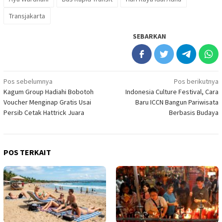
Transjakarta
SEBARKAN
Navigasi
Pos sebelumnya
Pos berikutnya
Kagum Group Hadiahi Bobotoh
Indonesia Culture Festival, Cara
pos
Voucher Menginap Gratis Usai
Baru ICCN Bangun Pariwisata
Persib Cetak Hattrick Juara
Berbasis Budaya
POS TERKAIT