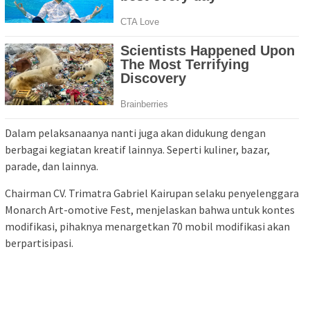
Dalam pelaksanaanya nanti juga akan didukung dengan
berbagai kegiatan kreatif lainnya. Seperti kuliner, bazar,
parade, dan lainnya.
Chairman CV. Trimatra Gabriel Kairupan selaku penyelenggara
Monarch Art-omotive Fest, menjelaskan bahwa untuk kontes
modifikasi, pihaknya menargetkan 70 mobil modifikasi akan
berpartisipasi.