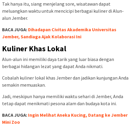
Tak hanya itu, siang menjelang sore, wisatawan dapat
meluangkan waktu untuk mencicipi berbagai kuliner di Alun-
alun Jember.
BACA JUGA:
Dihadapan Civitas Akademika Universitas
Jember, Sandiaga Ajak Kolaborasi Ini
Kuliner Khas Lokal
Alun-alun ini memiliki daya tarik yang luar biasa dengan
berbagai hidangan lezat yang dapat Anda nikmati.
Cobalah kuliner lokal khas Jember dan jadikan kunjungan Anda
semakin memuaskan.
Jadi, meskipun hanya memiliki waktu sehari di Jember, Anda
tetap dapat menikmati pesona alam dan budaya kota ini.
BACA JUGA:
Ingin Melihat Aneka Kucing, Datang ke Jember
Mini Zoo