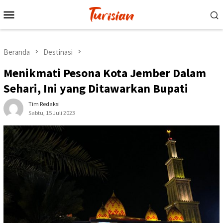
Loncat
Menu
ke
Mobile
konten
Beranda
Destinasi
Menikmati Pesona Kota Jember Dalam
Sehari, Ini yang Ditawarkan Bupati
Tim Redaksi
Sabtu, 15 Juli 2023