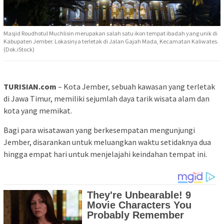
Masjid Roudhotul Muchlisin merupakan salah satu ikon tempat ibadah yang unik di
Kabupaten Jember. Lokasinya terletak di Jalan Gajah Mada, Kecamatan Kaliwates.
(Dok.iStock)
TURISIAN.com
– Kota Jember, sebuah kawasan yang terletak
di Jawa Timur, memiliki sejumlah daya tarik wisata alam dan
kota yang memikat.
Bagi para wisatawan yang berkesempatan mengunjungi
Jember, disarankan untuk meluangkan waktu setidaknya dua
hingga empat hari untuk menjelajahi keindahan tempat ini.