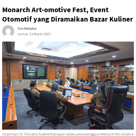
Monarch Art-omotive Fest, Event
Otomotif yang Diramaikan Bazar Kuliner
Tim Redaksi
Jumat, 31 Maret 2023
Chairman CV. Trimatra Gabriel Kairupan selaku penyelenggara Monarch Art-omotive