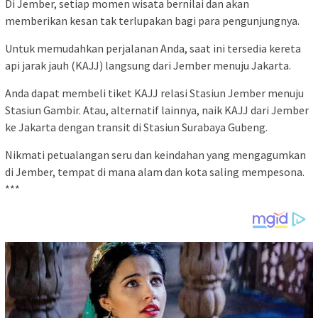
Di Jember, setiap momen wisata bernilai dan akan
memberikan kesan tak terlupakan bagi para pengunjungnya.
Untuk memudahkan perjalanan Anda, saat ini tersedia kereta
api jarak jauh (KAJJ) langsung dari Jember menuju Jakarta.
Anda dapat membeli tiket KAJJ relasi Stasiun Jember menuju
Stasiun Gambir. Atau, alternatif lainnya, naik KAJJ dari Jember
ke Jakarta dengan transit di Stasiun Surabaya Gubeng.
Nikmati petualangan seru dan keindahan yang mengagumkan
di Jember, tempat di mana alam dan kota saling mempesona.
***