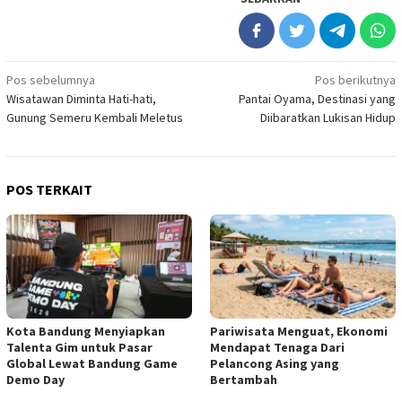
Navigasi
Pos sebelumnya
Pos berikutnya
Wisatawan Diminta Hati-hati,
Pantai Oyama, Destinasi yang
pos
Gunung Semeru Kembali Meletus
Diibaratkan Lukisan Hidup
POS TERKAIT
Kota Bandung Menyiapkan
Pariwisata Menguat, Ekonomi
Talenta Gim untuk Pasar
Mendapat Tenaga Dari
Global Lewat Bandung Game
Pelancong Asing yang
Demo Day
Bertambah