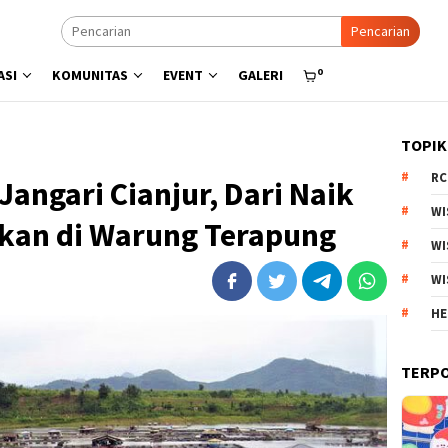
Pencarian
0
ASI
KOMUNITAS
EVENT
GALERI
TOPIK
RC
Jangari Cianjur, Dari Naik
WI
kan di Warung Terapung
WI
WI
HE
TERP