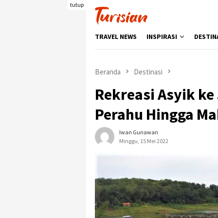
Loncat
tutup
ke
konten
TRAVEL NEWS
INSPIRASI
DESTIN
Beranda
Destinasi
Rekreasi Asyik ke 
Perahu Hingga Ma
Iwan Gunawan
Minggu, 15 Mei 2022