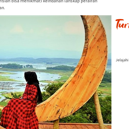
Turisian bisa menikmati keindahan lanskap perairan
an.
Jelajah