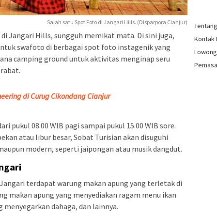
Salah satu Spot Foto di Jangari Hills. (Disparpora Cianjur)
Tentan
 Jangari Hills, sungguh memikat mata. Di sini juga,
Kontak
untuk swafoto di berbagai spot foto instagenik yang
Lowong
ahana camping ground untuk aktivitas menginap seru
Pemasa
rabat.
eering di Curug Cikondang Cianjur
 dari pukul 08.00 WIB pagi sampai pukul 15.00 WIB sore.
 pekan atau libur besar, Sobat Turisian akan disuguhi
l maupun modern, seperti jaipongan atau musik dangdut.
ngari
a Jangari terdapat warung makan apung yang terletak di
rung makan apung yang menyediakan ragam menu ikan
ng menyegarkan dahaga, dan lainnya.