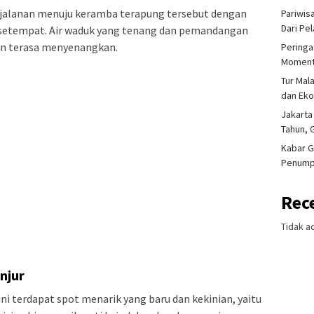
rjalanan menuju keramba terapung tersebut dengan
Pariwis
Dari Pe
 setempat. Air waduk yang tenang dan pemandangan
an terasa menyenangkan.
Peringa
Moment
Tur Mal
dan Ek
Jakarta
Tahun, 
Kabar G
Penump
Rec
Tidak a
anjur
r ini terdapat spot menarik yang baru dan kekinian, yaitu