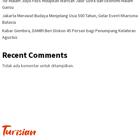
BACA JUGA:
Road to GIIAS Bandung 2023, Bapenda Jabar
Beri E-Voucher BBM Gratis
Apalagi selama ini, Jawa Barat memiliki pangsa pasar sebesar
15,6 persen sehingga menjelma menjadi motor penggerak
kedua terbesar di Indonesia pada periode Januari-Agustus 2023.
Potensi Industri Kendaraan
“Bandung, sebagai kota utama di provinsi ini, tidak hanya
memiliki potensi besar untuk industri kendaraan bermotor
konvensional. Namun, juga sebagai panggung inovasi dengan
penjualan kendaraan listrik yang semakin mengemuka,” kata
Yoanes.
Pameran GIIAS Bandung 2023 ini tidak hanya menampilkan
segmen kendaraan penumpang tetapi juga melibatkan
produsen sepeda motor ternama.