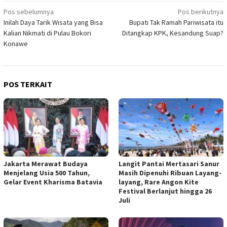
Navigasi
Pos sebelumnya
Pos berikutnya
Inilah Daya Tarik Wisata yang Bisa
Bupati Tak Ramah Pariwisata itu
pos
Kalian Nikmati di Pulau Bokori
Ditangkap KPK, Kesandung Suap?
Konawe
POS TERKAIT
Jakarta Merawat Budaya
Langit Pantai Mertasari Sanur
Menjelang Usia 500 Tahun,
Masih Dipenuhi Ribuan Layang-
Gelar Event Kharisma Batavia
layang, Rare Angon Kite
Festival Berlanjut hingga 26
Juli