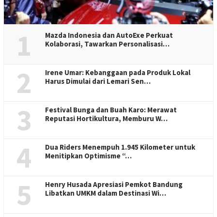
Suasana hari pertama di pameran GIIAS Bandung 2023 yang resmi dibuka, Rabu 22
November 2023. Foto: Turisan.com/Duta Ilham
TURISIAN.com
– Gelaran otomotif terbesar di Kota Bandung,
Jawa Barat, Otomotif Gaikindo Indonesia International Auto
Show atau GIIAS 2023 resmi dibuka, Rabu 22 November 2023.
Pameran kendaraan ini mengangkut 18 merek mobil dan
motor terkemuka yang akan berlangsung hingga 26 November
2023 mendatang di Sudirman Grand Ballroom.
Pihak penyelenggara menargetkan terjadi transaksi sebesar
Rp1 triliun pada event otomotif ini. Dimana, acara ini tidak
hanya menjadi magnet bagi para penggemar kendaraan
bermotor, tetapi juga pemberi semangat baru untuk industri
otomotif di Jawa Barat.
Sementara itu Yohanes Nangoi, selaku Ketua Umum Gaikindo,
memberikan sorotan mengenai pentingnya Jawa Barat dalam