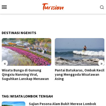
Loncat
Menu
ke
Mobile
konten
DESTINASI NGEHITS
«
»
nung
Pantai Batukaras, Ombak Kecil
Senja di Pantai Pan
l,
yang Menggoda Wisatawan
Wisatawan Menikmat
Menawan
Asing
dengan Bermain hin
Berkuda
TAG:
WISATA LOMBOK TENGAH
Sajian Pesona Alam Bukit Merese Lombok