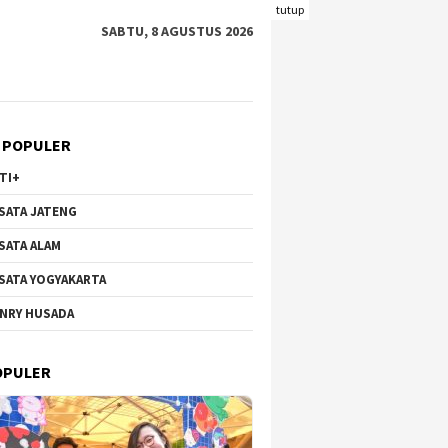
tutup
SABTU, 8 AGUSTUS 2026
 POPULER
TI+
SATA JATENG
SATA ALAM
SATA YOGYAKARTA
NRY HUSADA
Hortensia Brakseng di
Wisata Bunga di Gunung
Pantai 
-Welirang, Dari Lahan
Qingxiu Nanning Viral,
Kecil y
OPULER
tif ke Destinasi
Suguhkan Lanskap Menawan
Wisataw
k