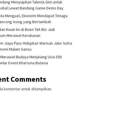
ndung Menyiapkan Talenta Gim untuk
Global Lewat Bandung Game Demo Day
ata Menguat, Ekonomi Mendapat Tenaga
lancong Asing yang Bertambah
tan Kwan Im di Boen Tek Bio Jadi
um Merawat Kerukunan
am Jiayu Pass Hidupkan Warisan Jalur Sutra
onomi Malam Gansu
 Merawat Budaya Menjelang Usia 500
Gelar Event Kharisma Batavia
ent Comments
da komentar untuk ditampilkan.