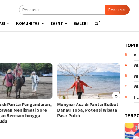
Pencarian
0
ASI
KOMUNITAS
EVENT
GALERI
TOPIK
RC
WI
WI
WI
»
HE
a di Pantai Pangandaran,
Menyisir Asa di Pantai Bulbul
Kebun 
tawan Menikmati Sore
Danau Toba, Potensi Wisata
Arjuno
TERP
an Bermain hingga
Pasir Putih
Produk
uda
Esteti