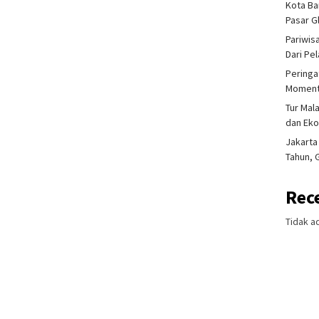
Kota Ba
Pasar 
Pariwis
Dari Pe
Peringa
Moment
Tur Mal
dan Ek
Jakarta
Tahun, 
Rec
Tidak a