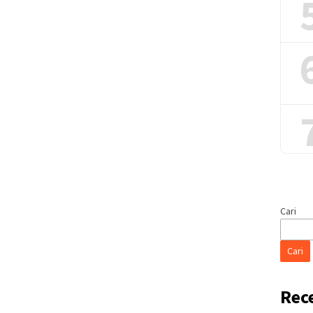
Cari
Cari
Rec