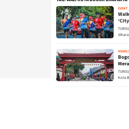
EVENT
Walk
‘Cit
TURIS
dihara
HEADL
Bogo
Mera
TURISI
Kota B