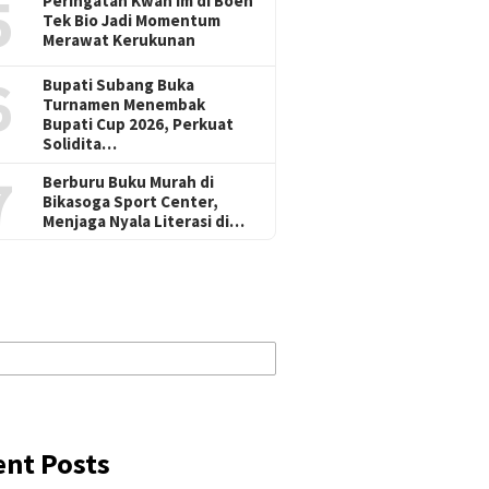
5
Peringatan Kwan Im di Boen
Tek Bio Jadi Momentum
Merawat Kerukunan
6
Bupati Subang Buka
Turnamen Menembak
Bupati Cup 2026, Perkuat
Solidita…
7
Berburu Buku Murah di
Bikasoga Sport Center,
Menjaga Nyala Literasi di…
ent Posts