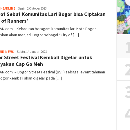
Tim
,
HEADLINE
Senin, 2 Oktober 2023
ot Sebut Komunitas Lari Bogor bisa Ciptakan
Redaksi
y of Runners’
IAN.com – Kehadiran beragam komunitas lari Kota Bogor
pkan akan menjadi Bogor sebagai “City of […]
Tim
INE
,
NEWS
Sabtu, 14 Januari 2023
r Street Festival Kembali Digelar untuk
Redaksi
yakan Cap Go Meh
AN.com – Bogor Street Festival (BSF) sebagai event tahunan
ogor kembali akan digelar pada […]