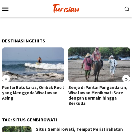
Loncat
Menu
ke
Mobile
konten
DESTINASI NGEHITS
«
»
Pantai Batukaras, Ombak Kecil
Senja di Pantai Pangandaran,
yang Menggoda Wisatawan
Wisatawan Menikmati Sore
Asing
dengan Bermain hingga
Berkuda
TAG:
SITUS GEMBIROWATI
Situs Gembirowati, Tempat Peristirahatan