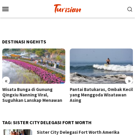
Loncat
Menu
ke
Mobile
konten
DESTINASI NGEHITS
«
»
Pantai Batukaras, Ombak Kecil
Senja di Pantai Pangandar
yang Menggoda Wisatawan
Wisatawan Menikmati Sor
an
Asing
dengan Bermain hingga
Berkuda
TAG:
SISTER CITY DELEGASI FORT WORTH
Sister City Delegasi Fort Worth Amerika