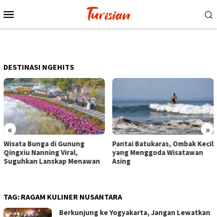
Loncat
Menu
ke
Mobile
konten
DESTINASI NGEHITS
«
»
Pantai Batukaras, Ombak Kecil
Senja di Pantai Pangandar
yang Menggoda Wisatawan
Wisatawan Menikmati Sor
an
Asing
dengan Bermain hingga
Berkuda
TAG:
RAGAM KULINER NUSANTARA
Berkunjung ke Yogyakarta, Jangan Lewatkan