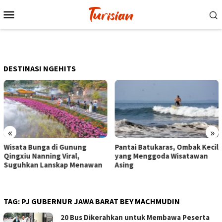
Loncat
Menu
ke
Mobile
konten
DESTINASI NGEHITS
«
»
Pantai Batukaras, Ombak Kecil
Senja di Pantai Pangandaran,
yang Menggoda Wisatawan
Wisatawan Menikmati Sore
Asing
dengan Bermain hingga
Berkuda
TAG:
PJ GUBERNUR JAWA BARAT BEY MACHMUDIN
20 Bus Dikerahkan untuk Membawa Peserta