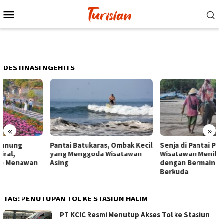
Loncat
Menu
ke
Mobile
konten
DESTINASI NGEHITS
«
»
Pantai Batukaras, Ombak Kecil
Senja di Pantai Pangandaran,
yang Menggoda Wisatawan
Wisatawan Menikmati Sore
Asing
dengan Bermain hingga
Berkuda
TAG:
PENUTUPAN TOL KE STASIUN HALIM
PT KCIC Resmi Menutup Akses Tol ke Stasiun