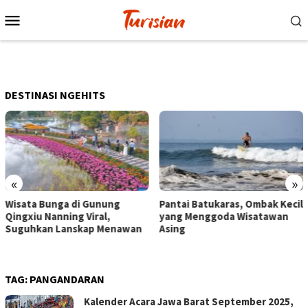
Loncat
Menu
ke
Mobile
konten
DESTINASI NGEHITS
«
»
Pantai Batukaras, Ombak Kecil
Senja di Pantai Pangandaran,
yang Menggoda Wisatawan
Wisatawan Menikmati Sore
Asing
dengan Bermain hingga
Berkuda
TAG:
PANGANDARAN
Kalender Acara Jawa Barat September 2025,