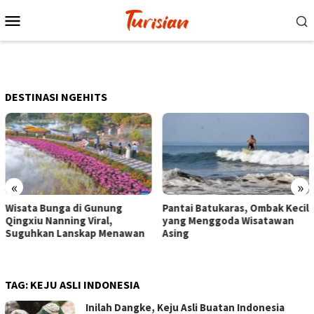
Loncat
Menu
ke
Mobile
konten
DESTINASI NGEHITS
«
»
Pantai Batukaras, Ombak Kecil
Senja di Pantai Pangand
yang Menggoda Wisatawan
Wisatawan Menikmati So
awan
Asing
dengan Bermain hingga
Berkuda
TAG:
KEJU ASLI INDONESIA
Inilah Dangke, Keju Asli Buatan Indonesia