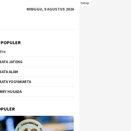
tutup
MINGGU, 9 AGUSTUS 2026
 POPULER
TI+
SATA JATENG
SATA ALAM
SATA YOGYAKARTA
NRY HUSADA
 Hortensia Brakseng di
Wisata Bunga di Gunung
Pantai
o-Welirang, Dari Lahan
Qingxiu Nanning Viral,
Kecil 
OPULER
ktif ke Destinasi
Suguhkan Lanskap Menawan
Wisata
ik