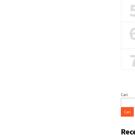
Cari
Cari
Rec