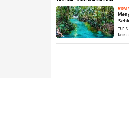
WISATA
Meny
Sebi
TURISI
keinda