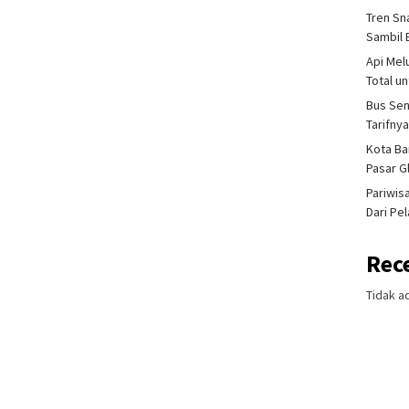
Tren Sn
Sambil 
Api Mel
Total u
Bus Sen
Tarifny
Kota Ba
Pasar 
Pariwis
Dari Pe
Rec
Tidak a