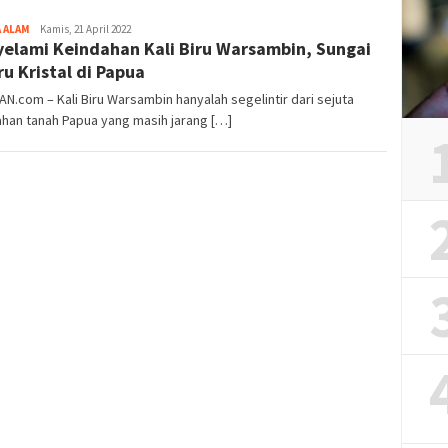
Tim
 ALAM
Kamis, 21 April 2022
elami Keindahan Kali Biru Warsambin, Sungai
Redaksi
ru Kristal di Papua
AN.com – Kali Biru Warsambin hanyalah segelintir dari sejuta
han tanah Papua yang masih jarang […]