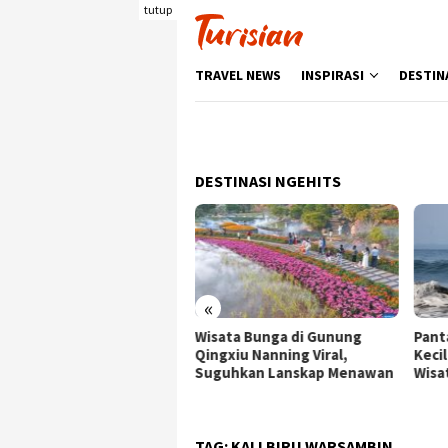
Loncat
tutup
ke
konten
TRAVEL NEWS
INSPIRASI
DESTIN
DESTINASI NGEHITS
«
sata Bunga di Gunung
Pantai Batukaras, Ombak
Sen
ngxiu Nanning Viral,
Kecil yang Menggoda
Wis
guhkan Lanskap Menawan
Wisatawan Asing
den
Ber
TAG:
KALI BIRU WARSAMBIN