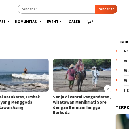
Pencarian
0
ASI
KOMUNITAS
EVENT
GALERI
TOPIK
RC
WI
WI
WI
»
HE
ja di Pantai Pangandaran,
Menyisir Asa di Pantai Bulbul
Kebun
atawan Menikmati Sore
Danau Toba, Potensi Wisata
Arjun
TERP
gan Bermain hingga
Pasir Putih
Produ
kuda
Estet