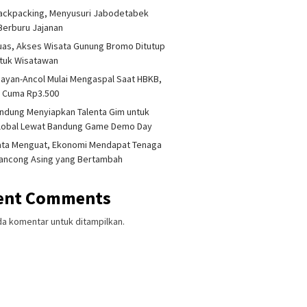
ackpacking, Menyusuri Jabodetabek
Berburu Jajanan
uas, Akses Wisata Gunung Bromo Ditutup
ntuk Wisatawan
ayan-Ancol Mulai Mengaspal Saat HBKB,
a Cuma Rp3.500
ndung Menyiapkan Talenta Gim untuk
Global Lewat Bandung Game Demo Day
ata Menguat, Ekonomi Mendapat Tenaga
lancong Asing yang Bertambah
ent Comments
da komentar untuk ditampilkan.