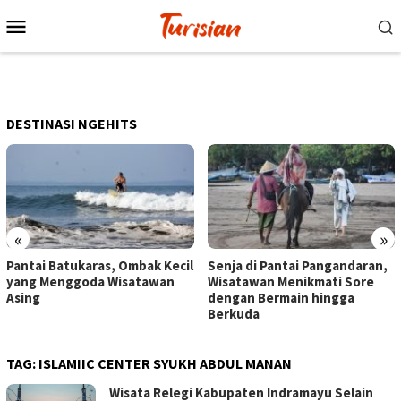
Loncat
Menu
ke
Mobile
konten
DESTINASI NGEHITS
«
»
Pantai Batukaras, Ombak Kecil
Senja di Pantai Pangandaran,
yang Menggoda Wisatawan
Wisatawan Menikmati Sore
Asing
dengan Bermain hingga
Berkuda
TAG:
ISLAMIIC CENTER SYUKH ABDUL MANAN
Wisata Relegi Kabupaten Indramayu Selain