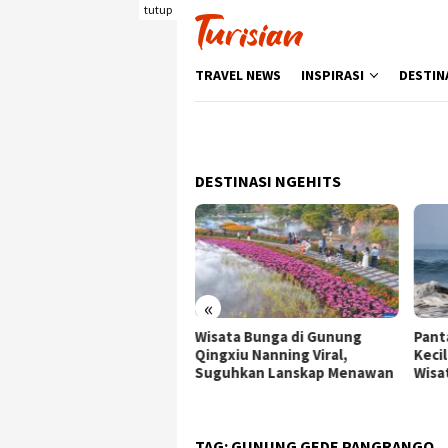
Loncat
tutup
ke
konten
TRAVEL NEWS
INSPIRASI
DESTIN
DESTINASI NGEHITS
«
ata Bunga di Gunung
Pantai Batukaras, Ombak
Senj
gxiu Nanning Viral,
Kecil yang Menggoda
Wisa
guhkan Lanskap Menawan
Wisatawan Asing
deng
Berk
TAG:
GUNUNG GEDE PANGRANGO