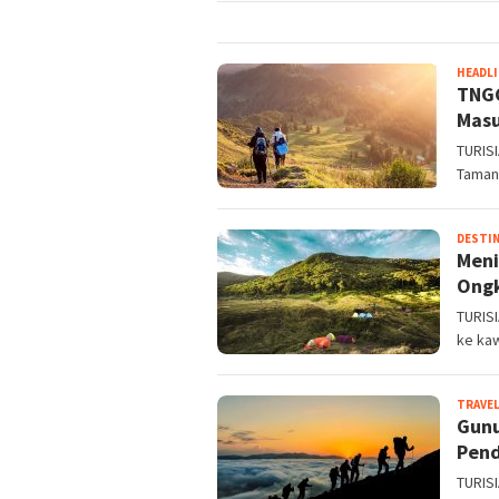
HEADL
TNGG
Masu
TURISI
Taman
DESTIN
Meni
Ongk
TURIS
ke ka
TRAVE
Gunu
Pen
TURIS