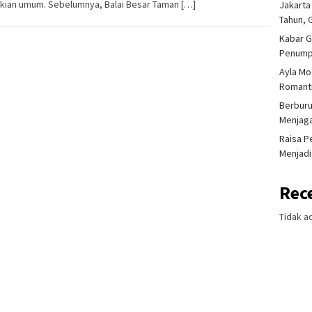
kian umum. Sebelumnya, Balai Besar Taman […]
Jakarta
Tahun, 
Kabar G
Penump
Ayla Mo
Romanti
Berburu
Menjaga
Raisa P
Menjadi
Rec
Tidak a