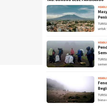
HEADL
Masy
Peni
TURIS
untuk 
HEADL
Pend
Seme
TURIS
semen
HEADL
Feno
Begi
TURISI
biasa