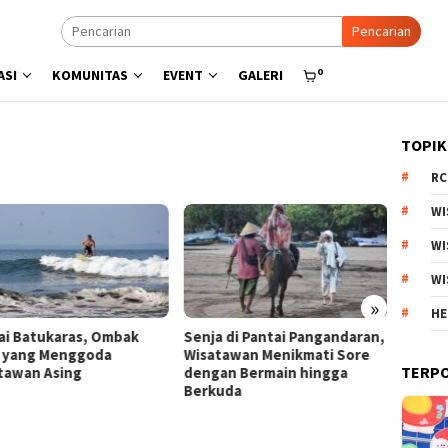
Pencarian
0
ASI
KOMUNITAS
EVENT
GALERI
TOPIK
RC
WI
WI
WI
»
HE
a di Pantai Pangandaran,
Menyisir Asa di Pantai Bulbul
Kebun 
tawan Menikmati Sore
Danau Toba, Potensi Wisata
Arjuno
TERP
an Bermain hingga
Pasir Putih
Produk
uda
Esteti