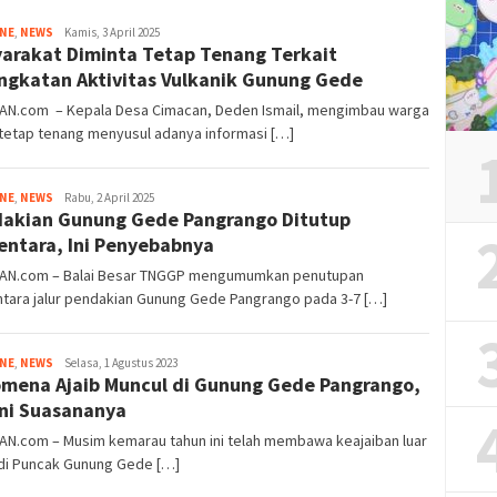
Tim
INE
,
NEWS
Kamis, 3 April 2025
arakat Diminta Tetap Tenang Terkait
Redaksi
ngkatan Aktivitas Vulkanik Gunung Gede
IAN.com – Kepala Desa Cimacan, Deden Ismail, mengimbau warga
tetap tenang menyusul adanya informasi […]
Tim
INE
,
NEWS
Rabu, 2 April 2025
akian Gunung Gede Pangrango Ditutup
Redaksi
ntara, Ini Penyebabnya
IAN.com – Balai Besar TNGGP mengumumkan penutupan
tara jalur pendakian Gunung Gede Pangrango pada 3-7 […]
Tim
INE
,
NEWS
Selasa, 1 Agustus 2023
mena Ajaib Muncul di Gunung Gede Pangrango,
Redaksi
ni Suasananya
AN.com – Musim kemarau tahun ini telah membawa keajaiban luar
 di Puncak Gunung Gede […]