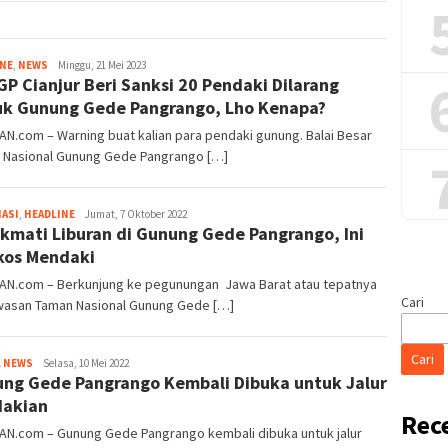
Tim
INE
,
NEWS
Minggu, 21 Mei 2023
P Cianjur Beri Sanksi 20 Pendaki Dilarang
Redaksi
k Gunung Gede Pangrango, Lho Kenapa?
AN.com – Warning buat kalian para pendaki gunung. Balai Besar
 Nasional Gunung Gede Pangrango […]
Tim
ASI
,
HEADLINE
Jumat, 7 Oktober 2022
kmati Liburan di Gunung Gede Pangrango, Ini
Redaksi
os Mendaki
IAN.com – Berkunjung ke pegunungan Jawa Barat atau tepatnya
Cari
wasan Taman Nasional Gunung Gede […]
Cari
Tim
L NEWS
Selasa, 10 Mei 2022
ng Gede Pangrango Kembali Dibuka untuk Jalur
Redaksi
dakian
Rec
IAN.com – Gunung Gede Pangrango kembali dibuka untuk jalur