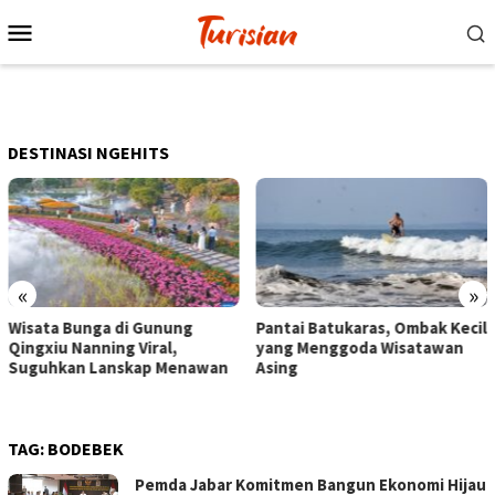
Loncat
Menu
ke
Mobile
konten
DESTINASI NGEHITS
«
»
Pantai Batukaras, Ombak Kecil
Senja di Pantai Pangandaran
yang Menggoda Wisatawan
Wisatawan Menikmati Sore
Asing
dengan Bermain hingga
Berkuda
TAG:
BODEBEK
Pemda Jabar Komitmen Bangun Ekonomi Hijau