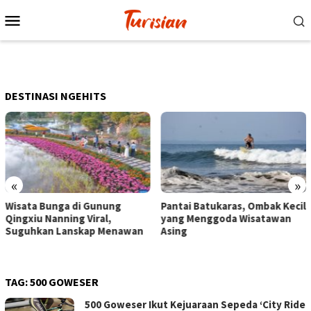
Loncat
Menu
ke
Mobile
konten
DESTINASI NGEHITS
«
»
Pantai Batukaras, Ombak Kecil
Senja di Pantai Pangandaran,
yang Menggoda Wisatawan
Wisatawan Menikmati Sore
Asing
dengan Bermain hingga
Berkuda
TAG:
500 GOWESER
500 Goweser Ikut Kejuaraan Sepeda ‘City Ride