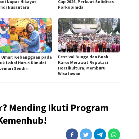
adi Napas Hikayat
Cup 2026, Perkuat Soliditas
andi Nusantara
Forkopimda
Festival Bunga dan Buah
e Umar: Kebanggaan pada
Karo: Merawat Reputasi
uk Lokal Harus Dimulai
Hortikultura, Memburu
 Lemari Sendiri
Wisatawan
? Mending Ikuti Program
i Kemenhub!