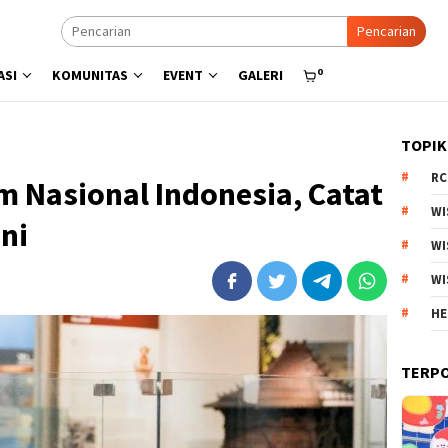
Pencarian
0
ASI
KOMUNITAS
EVENT
GALERI
TOPIK
RC
 Nasional Indonesia, Catat
WI
ni
WI
WI
HE
TERP