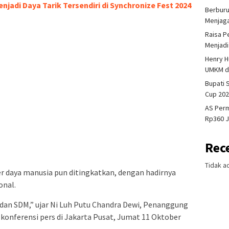
njadi Daya Tarik Tersendiri di Synchronize Fest 2024
Berburu
Menjaga
Raisa P
Menjadi
Henry H
UMKM da
Bupati
Cup 202
AS Perm
Rp360 J
Rec
Tidak a
r daya manusia pun ditingkatkan, dengan hadirnya
onal.
s dan SDM,” ujar Ni Luh Putu Chandra Dewi, Penanggung
onferensi pers di Jakarta Pusat, Jumat 11 Oktober