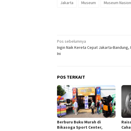
Jakarta
Museum
Museum Nasiona
Navigasi
Pos sebelumnya
Ingin Naik Kereta Cepat Jakarta-Bandung, I
pos
Ini
POS TERKAIT
Berburu Buku Murah di
Rais
Bikasoga Sport Center,
Caha