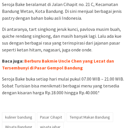
2. Bakmie Tjo Kin
Bandung
Bakmie Tjo Kin merupakan kedai bakmie yang terletak di
lingkungan Pasar Cihapit, Kota Bandung. Tempatnya berada di
pinggir jalan, tepatnya di Jalan Cihapit No. 18. Jadi Sobat
Turisian jika datang ke sini tak perlu menyusuri pasar.
Baca juga:
15 Tempat Kuliner di Bandung Buat Pilihan Saat
Liburan Nanti
Di kedai Bakmie Tjo Kin ini, Sobat Turisian bisa pilih menu
bakmie sesuai keinginan. Terdapat berbagai pilihan menu
bakmie. Di antaranya bakmie manis, bakmie asin, bakmie kuah