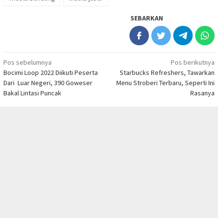
bakso, bakmie kuah pangsit, dan juga bakmie komplit spesial
yang menjadi menu best seller.
Sobat Turisian dapat menikmati bakmie ini cukup dengan
merogoh kocek sebesar Rp 25.000 hingga Rp 39.000 saja.
Bakmie Tjo Kin ini buka setiap hari, mulai pukul 08.00 WIB
hingga 21.00 WIB.
3. Seroja Bake
Bandung
Kalau Sobat Turisian bosan dengan berbagai jenis mie, Seroja
tutup
Bake bisa jadi pilihan saat liburan di Bandung. Seroja bake
merupakan bakery lokal yang berasal dari Bandung, dan
menawarkan citarasa nusantara pada menu yang ditawarkan.
Seroja Bake beralamat di Jalan Cihapit no. 21 C, Kecamatan
Bandung Wetan, Kota Bandung. Di sini menjual berbagai jenis
pastry dengan bahan baku asli Indonesia.
Di antaranya, tart singkong jeruk kunci, pavlova musim buah,
quiche rendang singkong, dan masih banyak lagi. Lalu ada kue