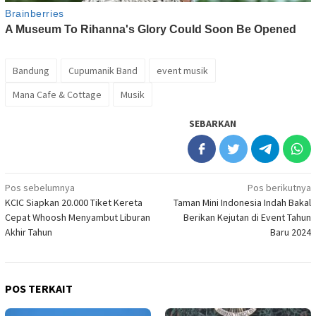
Bandung
Cupumanik Band
event musik
Mana Cafe & Cottage
Musik
SEBARKAN
Navigasi
Pos sebelumnya
Pos berikutnya
KCIC Siapkan 20.000 Tiket Kereta
Taman Mini Indonesia Indah Bakal
pos
Cepat Whoosh Menyambut Liburan
Berikan Kejutan di Event Tahun
Akhir Tahun
Baru 2024
POS TERKAIT