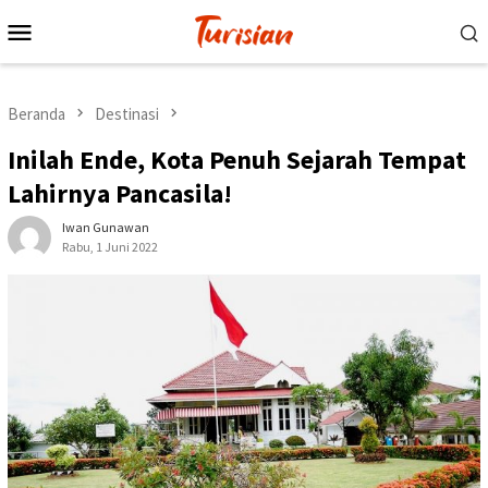
Loncat
Menu
ke
Mobile
konten
Beranda
Destinasi
Inilah Ende, Kota Penuh Sejarah Tempat
Lahirnya Pancasila!
Iwan Gunawan
Rabu, 1 Juni 2022