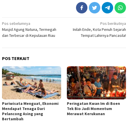
Navigasi
Pos sebelumnya
Pos berikutnya
Masjid Agung Natuna, Termegah
Inilah Ende, Kota Penuh Sejarah
pos
dan Terbesar di Kepulauan Riau
Tempat Lahirnya Pancasila!
POS TERKAIT
Pariwisata Menguat, Ekonomi
Peringatan Kwan Im di Boen
Mendapat Tenaga Dari
Tek Bio Jadi Momentum
Pelancong Asing yang
Merawat Kerukunan
Bertambah