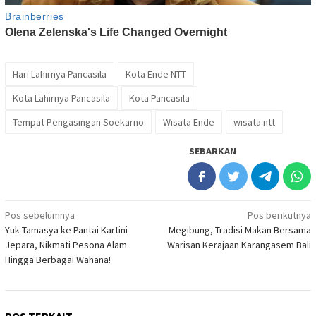
Hari Lahirnya Pancasila
Kota Ende NTT
Kota Lahirnya Pancasila
Kota Pancasila
Tempat Pengasingan Soekarno
Wisata Ende
wisata ntt
SEBARKAN
Navigasi
Pos sebelumnya
Pos berikutnya
Yuk Tamasya ke Pantai Kartini
Megibung, Tradisi Makan Bersama
pos
Jepara, Nikmati Pesona Alam
Warisan Kerajaan Karangasem Bali
Hingga Berbagai Wahana!
POS TERKAIT