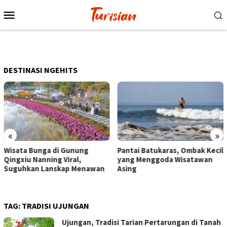
Loncat
Menu
ke
Mobile
konten
DESTINASI NGEHITS
«
»
nung
Pantai Batukaras, Ombak Kecil
Senja di Pantai Pan
l,
yang Menggoda Wisatawan
Wisatawan Menikmat
Menawan
Asing
dengan Bermain hin
Berkuda
TAG:
TRADISI UJUNGAN
Ujungan, Tradisi Tarian Pertarungan di Tanah