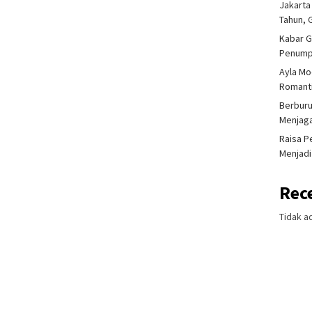
Jakarta
Tahun, 
Kabar G
Penump
Ayla Mo
Romanti
Berburu
Menjaga
Raisa P
Menjadi
Rec
Tidak a