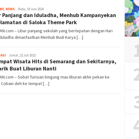
Tim
INE
,
NEWS
Rabu, 19 Juni 2024
r Panjang dan Iduladha, Menhub Kampanyekan
Redaksi
lamatan di Saloka Theme Park
AN.com – Libur panjang sekolah yang bertepatan dengan Hari
Iduladha dimanfaatkan Menhub Budi Karya […]
Iwan
ASI
Jumat, 22 Juli 2022
mpat Wisata Hits di Semarang dan Sekitarnya,
Gunawan
rik Buat Liburan Nanti
AN.com – Sobat Turisian bingung mau liburan akhir pekan ke
 Cobain deh ke tempat […]