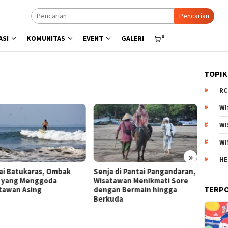
Pencarian
0
ASI
KOMUNITAS
EVENT
GALERI
TOPIK
RC
WI
WI
WI
»
HE
a di Pantai Pangandaran,
Menyisir Asa di Pantai Bulbul
Kebun 
tawan Menikmati Sore
Danau Toba, Potensi Wisata
Arjuno
TERP
an Bermain hingga
Pasir Putih
Produk
uda
Esteti