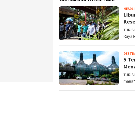
HEADL
Libu
Kese
TURISI
Raya 
DESTIN
5 Te
Mena
TURISI
mana?