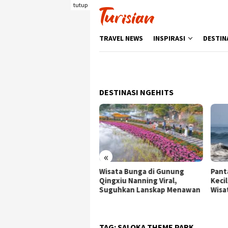
Loncat
tutup
ke
konten
TRAVEL NEWS
INSPIRASI
DESTIN
DESTINASI NGEHITS
«
ata Bunga di Gunung
Pantai Batukaras, Ombak
Senj
gxiu Nanning Viral,
Kecil yang Menggoda
Wisa
guhkan Lanskap Menawan
Wisatawan Asing
deng
Berk
TAG:
SALOKA THEME PARK