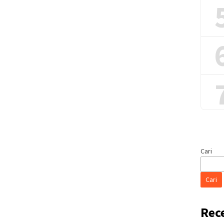
Cari
Cari
Rec