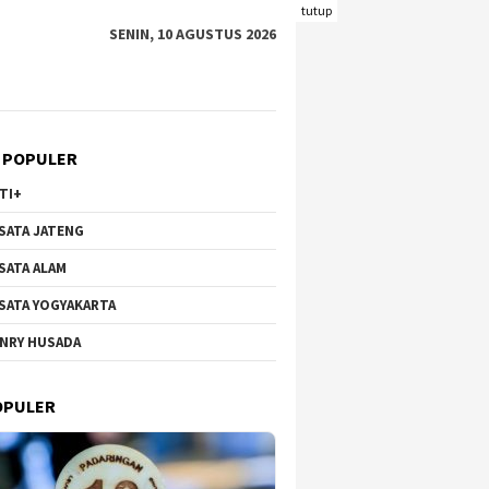
tutup
SENIN, 10 AGUSTUS 2026
 POPULER
TI+
SATA JATENG
SATA ALAM
SATA YOGYAKARTA
NRY HUSADA
 Hortensia Brakseng di
Wisata Bunga di Gunung
Pantai 
o-Welirang, Dari Lahan
Qingxiu Nanning Viral,
Kecil 
OPULER
ktif ke Destinasi
Suguhkan Lanskap Menawan
Wisata
ik