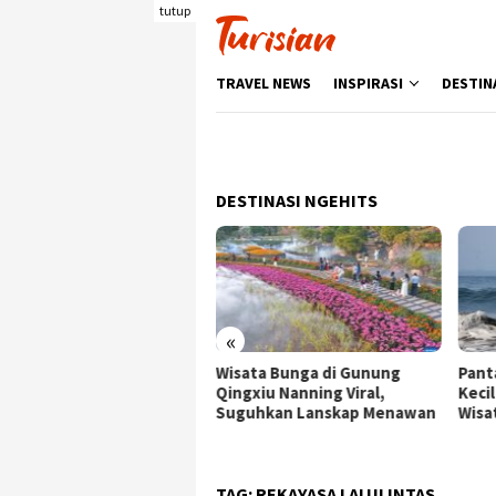
Loncat
tutup
ke
konten
TRAVEL NEWS
INSPIRASI
DESTIN
DESTINASI NGEHITS
«
sata Bunga di Gunung
Pantai Batukaras, Ombak
Senj
ngxiu Nanning Viral,
Kecil yang Menggoda
Wis
guhkan Lanskap Menawan
Wisatawan Asing
den
Ber
TAG:
REKAYASA LALULINTAS