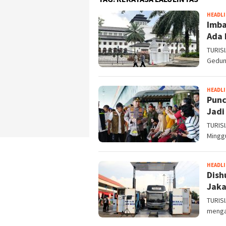
HEADL
Imba
Ada 
TURISI
Gedung
HEADL
Punc
Jadi
TURISI
Minggu
HEADL
Dish
Jaka
TURISI
mengan