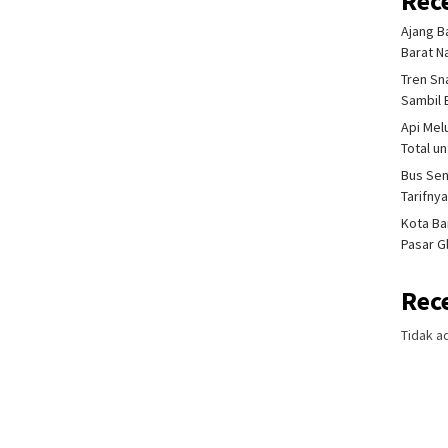
Rec
Ajang B
Barat N
Tren Sn
Sambil 
Api Mel
Total u
Bus Sen
Tarifny
Kota Ba
Pasar 
Rec
Tidak a