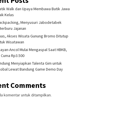
ent Posts
atik Walk dan Upaya Membawa Batik Jawa
aik Kelas
ackpacking, Menyusuri Jabodetabek
Berburu Jajanan
uas, Akses Wisata Gunung Bromo Ditutup
ntuk Wisatawan
ayan-Ancol Mulai Mengaspal Saat HBKB,
a Cuma Rp3.500
ndung Menyiapkan Talenta Gim untuk
Global Lewat Bandung Game Demo Day
ent Comments
da komentar untuk ditampilkan.