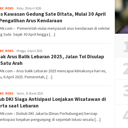
Tim
INE
,
NEWS
Rabu, 29 April 2026
s Kawasan Gedung Sate Ditata, Mulai 30 April
Redaksi
Pengalihan Arus Kendaraan
AN.com – Pemerintah mulai menyiasati arus kendaraan di sekitar
 Sate. Sejak 30 April hingga […]
Tim
INE
,
NEWS
Minggu, 6 April 2025
ak Arus Balik Lebaran 2025, Jalan Tol Disulap
Redaksi
 Satu Arah
AN.com – Arus balik Lebaran 2025 mencapai klimaksnya hari ini,
, 6 April 2025. Pemerintah, […]
Tim
INE
,
NEWS
Senin, 31 Maret 2025
ub DKI Siaga Antisipasi Lonjakan Wisatawan di
Redaksi
rta saat Lebaran
AN.com – Dishub DKI Jakarta (Dinas Perhubungan) bersiap
tisipasi lonjakan pengunjung di sejumlah lokasi wisata […]