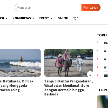
Pencarian
0
ASI
KOMUNITAS
EVENT
GALERI
TOPIK
RC
WI
WI
WI
»
HE
a di Pantai Pangandaran,
Menyisir Asa di Pantai Bulbul
Kebun
atawan Menikmati Sore
Danau Toba, Potensi Wisata
Arjun
TERP
gan Bermain hingga
Pasir Putih
Produ
kuda
Estet