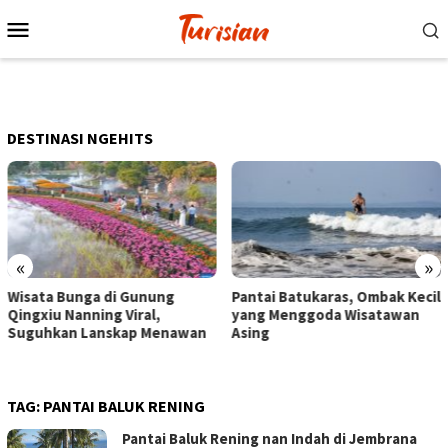
Loncat
Menu
ke
Mobile
konten
DESTINASI NGEHITS
«
»
Pantai Batukaras, Ombak Kecil
Senja di Pantai Pangandaran,
yang Menggoda Wisatawan
Wisatawan Menikmati Sore
Asing
dengan Bermain hingga
Berkuda
TAG:
PANTAI BALUK RENING
Pantai Baluk Rening nan Indah di Jembrana