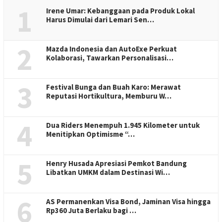
1
Irene Umar: Kebanggaan pada Produk Lokal
Harus Dimulai dari Lemari Sen…
2
Mazda Indonesia dan AutoExe Perkuat
Kolaborasi, Tawarkan Personalisasi…
3
Festival Bunga dan Buah Karo: Merawat
Reputasi Hortikultura, Memburu W…
4
Dua Riders Menempuh 1.945 Kilometer untuk
Menitipkan Optimisme “…
5
Henry Husada Apresiasi Pemkot Bandung
Libatkan UMKM dalam Destinasi Wi…
6
AS Permanenkan Visa Bond, Jaminan Visa hingga
Rp360 Juta Berlaku bagi …