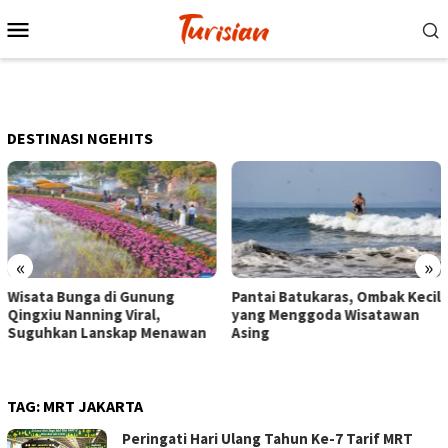
Loncat
Menu
ke
Mobile
konten
DESTINASI NGEHITS
«
»
Pantai Batukaras, Ombak Kecil
Senja di Pantai Pangandaran,
yang Menggoda Wisatawan
Wisatawan Menikmati Sore
Asing
dengan Bermain hingga
Berkuda
TAG:
MRT JAKARTA
Peringati Hari Ulang Tahun Ke-7 Tarif MRT