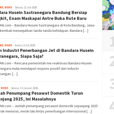
Tim
INE
,
NEWS
Selasa, 21 Juli 2026
ara Husein Sastranegara Bandung Bersiap
Redaksi
kit, Enam Maskapai Antre Buka Rute Baru
IAN.com – Bandara Husein Sastranegara di Kota Bandung, Jawa
 kembali menunjukkan tanda-tanda kehidupan. Bandara […]
Tim
INE
,
NEWS
Kamis, 9 Juli 2026
 Industri Penerbangan Jet di Bandara Husein
Redaksi
ranegara, Siapa Saja?
IAN.com – Rencana pemerintah me-reaktivasi Bandara Husein
negara mulai mendapat respons positif dari industri
bangan. […]
Tim
L NEWS
Selasa, 13 Januari 2026
ah Penumpang Pesawat Domestik Turun
Redaksi
njang 2025, Ini Masalahnya
IAN.com – Jumlah penumpang pesawat domestik sepanjang 2025
ak menurun, meski lalu lintas penerbangan internasional […]