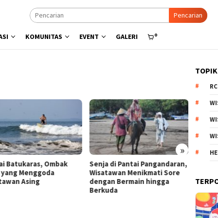
Pencarian
0
ASI
KOMUNITAS
EVENT
GALERI
TOPIK
RC
WI
WI
WI
»
HE
ja di Pantai Pangandaran,
Menyisir Asa di Pantai Bulbul
Kebun
atawan Menikmati Sore
Danau Toba, Potensi Wisata
Arjun
TERP
gan Bermain hingga
Pasir Putih
Produ
kuda
Estet