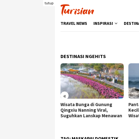
Loncat
tutup
ke
konten
TRAVEL NEWS
INSPIRASI
DESTIN
DESTINASI NGEHITS
«
sata Bunga di Gunung
Pantai Batukaras, Ombak
Sen
ngxiu Nanning Viral,
Kecil yang Menggoda
Wis
guhkan Lanskap Menawan
Wisatawan Asing
den
Ber
TAG:
MASKAPAI DOMESTIK