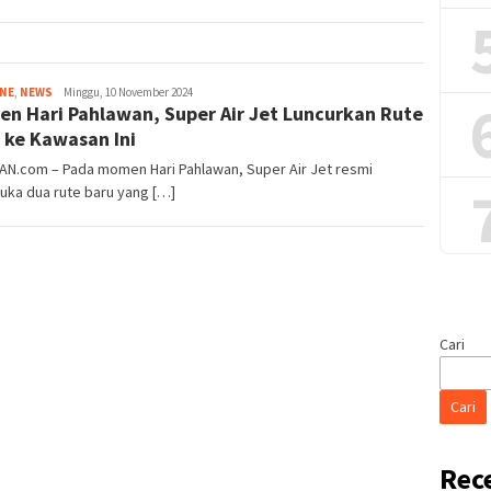
Tim
INE
,
NEWS
Minggu, 10 November 2024
n Hari Pahlawan, Super Air Jet Luncurkan Rute
Redaksi
 ke Kawasan Ini
AN.com – Pada momen Hari Pahlawan, Super Air Jet resmi
ka dua rute baru yang […]
Cari
Cari
Rec