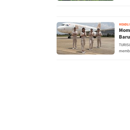
HEADL
Mome
Baru
TURISI
membu