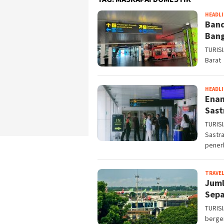
HEADL
Band
Bang
TURIS
Barat
HEADL
Enam
Sast
TURIS
Sastra
pener
TRAVE
Juml
Sepa
TURIS
berger