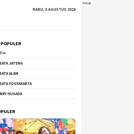
tutup
RABU, 5 AGUSTUS 2026
 POPULER
TI+
SATA JATENG
SATA ALAM
SATA YOGYAKARTA
NRY HUSADA
 Hortensia Brakseng di
Wisata Bunga di Gunung
Pantai
o-Welirang, Dari Lahan
Qingxiu Nanning Viral,
Kecil 
OPULER
ktif ke Destinasi
Suguhkan Lanskap Menawan
Wisata
ik