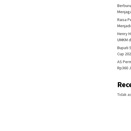
Berburu
Menjaga
Raisa P
Menjadi
Henry H
UMKM da
Bupati
Cup 202
AS Perm
Rp360 J
Rec
Tidak a