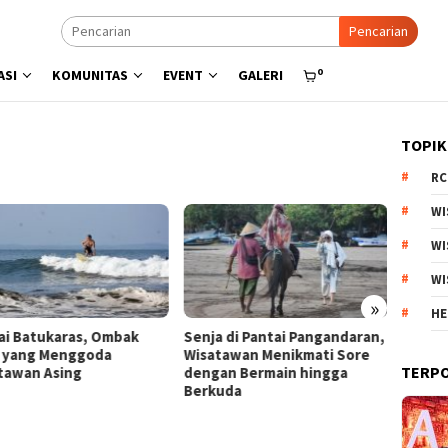
Pencarian
0
ASI
KOMUNITAS
EVENT
GALERI
TOPIK
RC
WI
WI
WI
»
HE
a di Pantai Pangandaran,
Menyisir Asa di Pantai Bulbul
Kebun 
tawan Menikmati Sore
Danau Toba, Potensi Wisata
Arjuno
TERP
an Bermain hingga
Pasir Putih
Produk
uda
Esteti