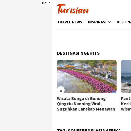
Loncat
tutup
ke
konten
TRAVEL NEWS
INSPIRASI
DESTIN
DESTINASI NGEHITS
«
ata Bunga di Gunung
Pantai Batukaras, Ombak
Senj
gxiu Nanning Viral,
Kecil yang Menggoda
Wisa
guhkan Lanskap Menawan
Wisatawan Asing
deng
Berk
TAG:
KONFERENSI ASIA AFRIKA