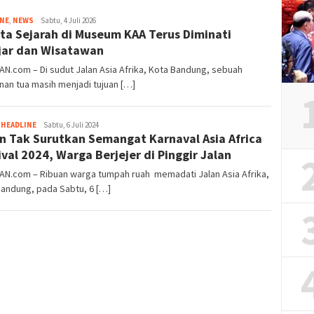
Tim
INE
,
NEWS
Sabtu, 4 Juli 2026
ta Sejarah di Museum KAA Terus Diminati
Redaksi
jar dan Wisatawan
AN.com – Di sudut Jalan Asia Afrika, Kota Bandung, sebuah
an tua masih menjadi tujuan […]
Tim
,
HEADLINE
Sabtu, 6 Juli 2024
n Tak Surutkan Semangat Karnaval Asia Africa
Redaksi
ival 2024, Warga Berjejer di Pinggir Jalan
AN.com – Ribuan warga tumpah ruah memadati Jalan Asia Afrika,
andung, pada Sabtu, 6 […]