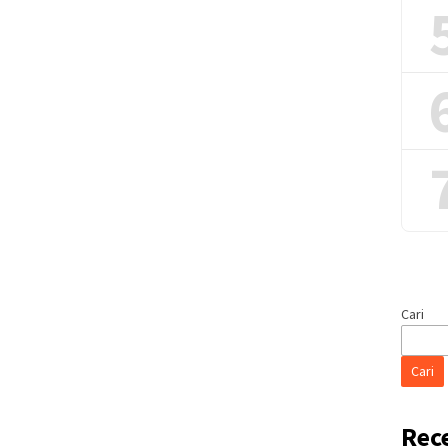
Cari
Cari
Rec