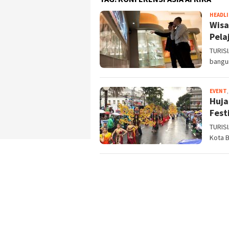
HEADL
Wisa
Pela
TURISI
bangun
EVENT
Huja
Fest
TURISI
Kota B