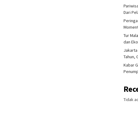
Pariwis
Dari Pe
Peringa
Moment
Tur Mal
dan Ek
Jakarta
Tahun, 
Kabar G
Penump
Rec
Tidak a