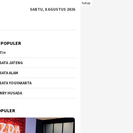
tutup
SABTU, 8 AGUSTUS 2026
 POPULER
TI+
SATA JATENG
SATA ALAM
SATA YOGYAKARTA
NRY HUSADA
Hortensia Brakseng di
Wisata Bunga di Gunung
Pantai 
-Welirang, Dari Lahan
Qingxiu Nanning Viral,
Kecil y
OPULER
tif ke Destinasi
Suguhkan Lanskap Menawan
Wisataw
k