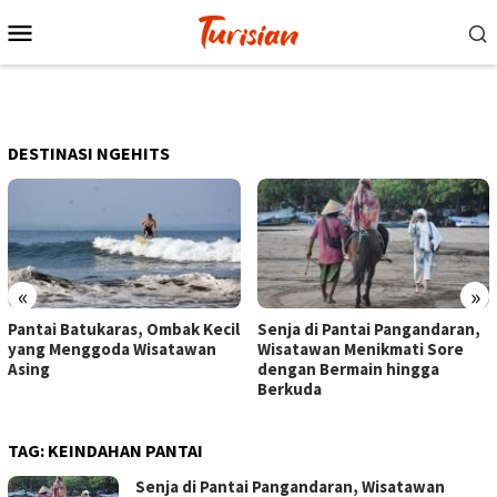
Loncat
Menu
ke
Mobile
konten
DESTINASI NGEHITS
«
»
Pantai Batukaras, Ombak Kecil
Senja di Pantai Pangandaran,
yang Menggoda Wisatawan
Wisatawan Menikmati Sore
Asing
dengan Bermain hingga
Berkuda
TAG:
KEINDAHAN PANTAI
Senja di Pantai Pangandaran, Wisatawan