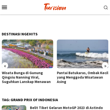
Loncat
Menu
ke
Mobile
konten
DESTINASI NGEHITS
«
»
 di Gunung
Pantai Batukaras, Ombak Kecil
Senja di Pant
g Viral,
yang Menggoda Wisatawan
Wisatawan Me
nskap Menawan
Asing
dengan Berma
Berkuda
TAG:
GRAND PRIX OF INDONESIA
Belit Tiket Gelaran MotoGP 2023 di Astindo