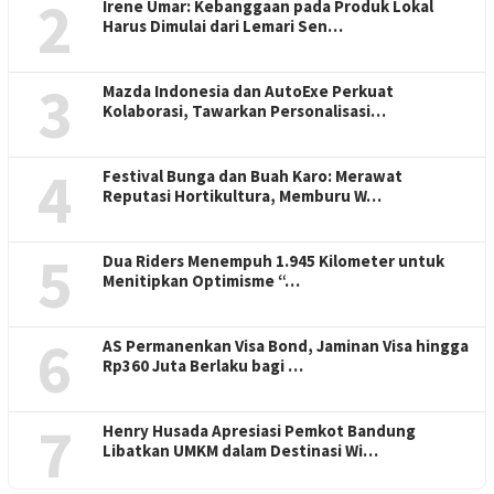
2
Irene Umar: Kebanggaan pada Produk Lokal
Harus Dimulai dari Lemari Sen…
3
Mazda Indonesia dan AutoExe Perkuat
Kolaborasi, Tawarkan Personalisasi…
4
Festival Bunga dan Buah Karo: Merawat
Reputasi Hortikultura, Memburu W…
5
Dua Riders Menempuh 1.945 Kilometer untuk
Menitipkan Optimisme “…
6
AS Permanenkan Visa Bond, Jaminan Visa hingga
Rp360 Juta Berlaku bagi …
7
Henry Husada Apresiasi Pemkot Bandung
Libatkan UMKM dalam Destinasi Wi…