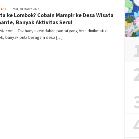
Iwan
ASI
Jumat, 18 Maret 2022
ta ke Lombok? Cobain Mampir ke Desa Wisata
Gunawan
bante, Banyak Aktivitas Seru!
AN.com – Tak hanya keindahan pantai yang bisa dinikmati di
k, banyak pula beragam desa […]