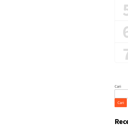
Cari
Cari
Rec