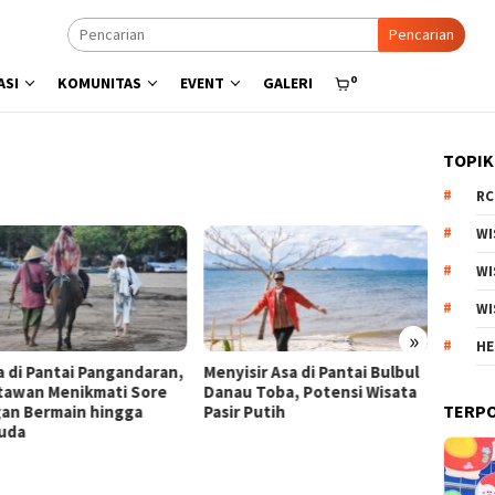
Pencarian
0
ASI
KOMUNITAS
EVENT
GALERI
TOPIK
RC
WI
WI
WI
»
HE
a di Pantai Pangandaran,
Menyisir Asa di Pantai Bulbul
Kebun 
tawan Menikmati Sore
Danau Toba, Potensi Wisata
Arjuno
TERP
an Bermain hingga
Pasir Putih
Produk
uda
Esteti