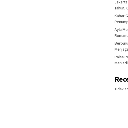
Jakarta
Tahun, 
Kabar G
Penump
Ayla Mo
Romanti
Berburu
Menjaga
Raisa P
Menjadi
Rec
Tidak a