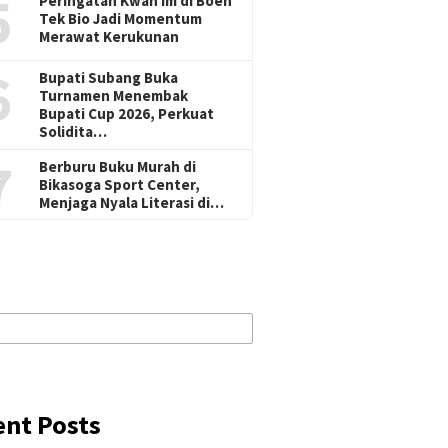
5
Peringatan Kwan Im di Boen
Tek Bio Jadi Momentum
Merawat Kerukunan
6
Bupati Subang Buka
Turnamen Menembak
Bupati Cup 2026, Perkuat
Solidita…
7
Berburu Buku Murah di
Bikasoga Sport Center,
Menjaga Nyala Literasi di…
ent Posts