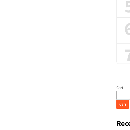
Cari
Cari
Rec