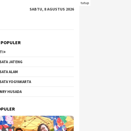
tutup
SABTU, 8 AGUSTUS 2026
 POPULER
TI+
SATA JATENG
SATA ALAM
SATA YOGYAKARTA
NRY HUSADA
 Hortensia Brakseng di
Wisata Bunga di Gunung
Pantai 
-Welirang, Dari Lahan
Qingxiu Nanning Viral,
Kecil y
OPULER
tif ke Destinasi
Suguhkan Lanskap Menawan
Wisataw
k