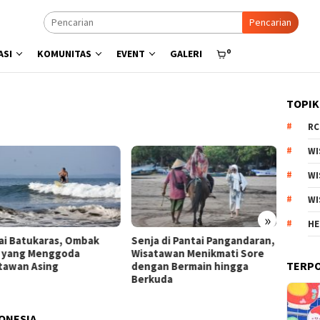
Pencarian
0
ASI
KOMUNITAS
EVENT
GALERI
TOPIK
RC
WI
WI
WI
»
HE
a di Pantai Pangandaran,
Menyisir Asa di Pantai Bulbul
Kebun
tawan Menikmati Sore
Danau Toba, Potensi Wisata
Arjuno
TERP
an Bermain hingga
Pasir Putih
Produk
kuda
Esteti
DONESIA