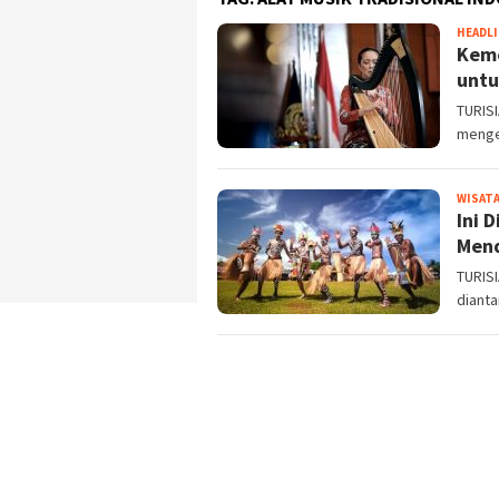
HEADL
Keme
untu
TURISI
menge
WISATA
Ini 
Men
TURIS
dianta