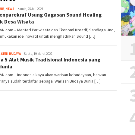
Tim
INE
,
NEWS
Kamis, 25 Juli 2024
nparekraf Usung Gagasan Sound Healing
Redaksi
k Desa Wisata
AN.com – Menteri Pariwisata dan Ekonomi Kreatif, Sandiaga Uno,
mukakan ide inovatif untuk menghadirkan Sound […]
Iwan
 SENI BUDAYA
Sabtu, 19 Maret 2022
Dia 5 Alat Musik Tradisional Indonesia yang
Gunawan
dunia
IAN.com – Indonesia kaya akan warisan kebudayaan, bahkan
ranya sudah terdaftar sebagai Warisan Budaya Dunia […]