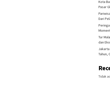
Kota Ba
Pasar 
Pariwis
Dari Pe
Peringa
Moment
Tur Mal
dan Ek
Jakarta
Tahun, 
Rec
Tidak a