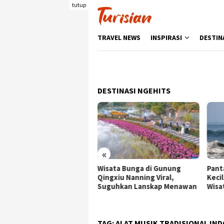
Loncat
tutup
ke
konten
TRAVEL NEWS
INSPIRASI
DESTIN
DESTINASI NGEHITS
«
sata Bunga di Gunung
Pantai Batukaras, Ombak
Senj
gxiu Nanning Viral,
Kecil yang Menggoda
Wisa
guhkan Lanskap Menawan
Wisatawan Asing
deng
Ber
TAG:
ALAT MUSIK TRADISIONAL IN