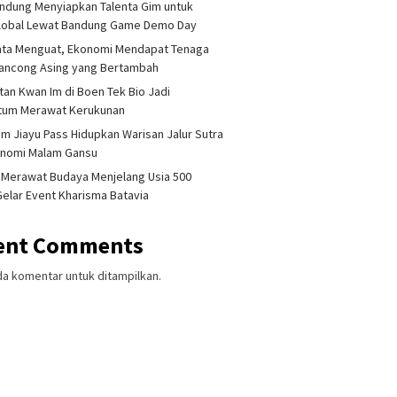
ndung Menyiapkan Talenta Gim untuk
Global Lewat Bandung Game Demo Day
ata Menguat, Ekonomi Mendapat Tenaga
lancong Asing yang Bertambah
tan Kwan Im di Boen Tek Bio Jadi
um Merawat Kerukunan
am Jiayu Pass Hidupkan Warisan Jalur Sutra
onomi Malam Gansu
 Merawat Budaya Menjelang Usia 500
Gelar Event Kharisma Batavia
ent Comments
da komentar untuk ditampilkan.