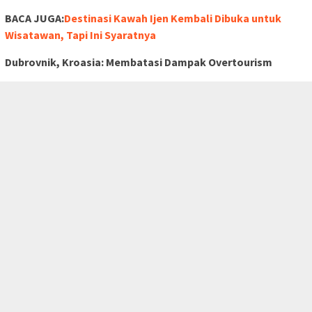
BACA JUGA:
Destinasi Kawah Ijen Kembali Dibuka untuk
Wisatawan, Tapi Ini Syaratnya
Dubrovnik, Kroasia: Membatasi Dampak Overtourism
Kota indah Dubrovnik di Kroasia telah menjadi korban
tutup
overtourism, dengan jumlah pengunjung yang melampaui
jumlah penduduk lokal. Untuk mengatasi masalah ini,
pemerintah setempat mengumumkan langkah-langkah tegas,
termasuk larangan sewa swasta di pusat kota.
Thailand: Menuju Solusi yang Berkelanjutan
Destinasi populer Thailand, seperti Phuket dan Pattaya,
menghadapi ancaman overtourism yang serius. Dengan
kemacetan lalu lintas dan masalah infrastruktur yang semakin
parah, pemerintah setempat mencari solusi dengan
menerapkan biaya pariwisata guna mendukung pengembangan
sektor pariwisata secara berkelanjutan. ***