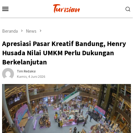
Loncat
Menu
ke
Mobile
konten
Beranda
News
Apresiasi Pasar Kreatif Bandung, Henry
Husada Nilai UMKM Perlu Dukungan
Berkelanjutan
Tim Redaksi
Kamis, 4 Juni 2026