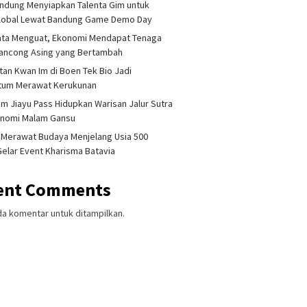
ndung Menyiapkan Talenta Gim untuk
Global Lewat Bandung Game Demo Day
ata Menguat, Ekonomi Mendapat Tenaga
lancong Asing yang Bertambah
tan Kwan Im di Boen Tek Bio Jadi
um Merawat Kerukunan
am Jiayu Pass Hidupkan Warisan Jalur Sutra
onomi Malam Gansu
 Merawat Budaya Menjelang Usia 500
Gelar Event Kharisma Batavia
ent Comments
da komentar untuk ditampilkan.