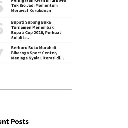
5
Peringatan Kwan Im di Boen
Tek Bio Jadi Momentum
Merawat Kerukunan
6
Bupati Subang Buka
Turnamen Menembak
Bupati Cup 2026, Perkuat
Solidita…
7
Berburu Buku Murah di
Bikasoga Sport Center,
Menjaga Nyala Literasi di…
ent Posts