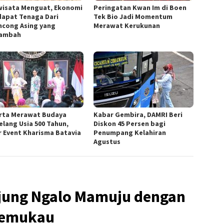
wisata Menguat, Ekonomi
Peringatan Kwan Im di Boen
apat Tenaga Dari
Tek Bio Jadi Momentum
ncong Asing yang
Merawat Kerukunan
tambah
rta Merawat Budaya
Kabar Gembira, DAMRI Beri
elang Usia 500 Tahun,
Diskon 45 Persen bagi
r Event Kharisma Batavia
Penumpang Kelahiran
Agustus
jung Ngalo Mamuju dengan
Memukau