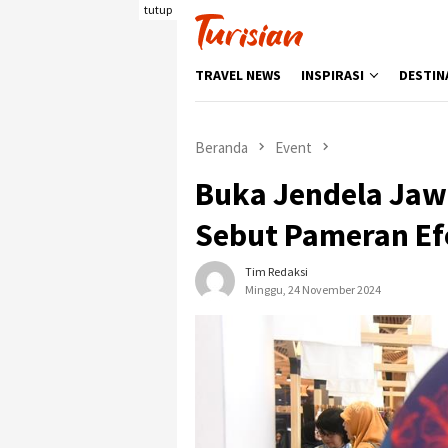
Loncat
tutup
ke
konten
TRAVEL NEWS
INSPIRASI
DESTIN
Beranda
Event
Buka Jendela Jawa
Sebut Pameran Ef
Tim Redaksi
Minggu, 24 November 2024