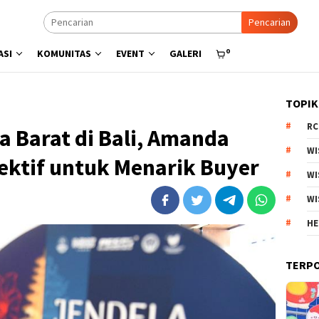
Pencarian
0
ASI
KOMUNITAS
EVENT
GALERI
TOPIK
RC
 Barat di Bali, Amanda
WI
ektif untuk Menarik Buyer
WI
WI
HE
TERP