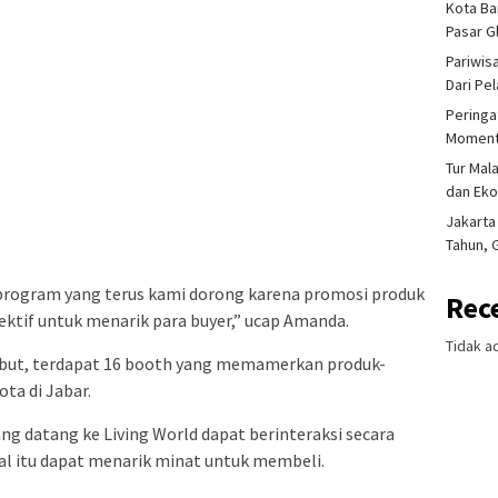
Kota Ba
Pasar 
Pariwis
Dari Pe
Peringa
Moment
Tur Mal
dan Ek
Jakarta
Tahun, 
 program yang terus kami dorong karena promosi produk
Rec
fektif untuk menarik para buyer,” ucap Amanda.
Tidak a
ebut, terdapat 16 booth yang memamerkan produk-
ta di Jabar.
g datang ke Living World dapat berinteraksi secara
al itu dapat menarik minat untuk membeli.