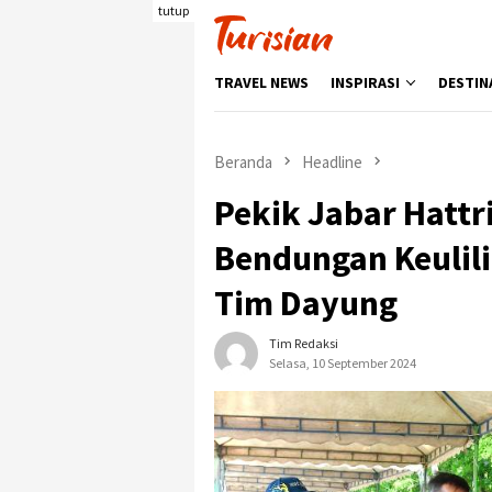
Loncat
tutup
ke
konten
TRAVEL NEWS
INSPIRASI
DESTIN
Beranda
Headline
Pekik Jabar Hattr
Bendungan Keulili
Tim Dayung
Tim Redaksi
Selasa, 10 September 2024