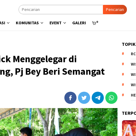
Pencarian
0
ASI
KOMUNITAS
EVENT
GALERI
TOPIK
RC
ick Menggelegar di
WI
ng, Pj Bey Beri Semangat
WI
WI
HE
TERP