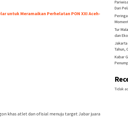
Pariwis
Dari Pe
gelar untuk Meramaikan Perhelatan PON XXI Aceh-
Peringa
Moment
Tur Mal
dan Ek
Jakarta
Tahun, 
Kabar G
Penump
Rec
Tidak a
gon khas atlet dan ofisial menuju target Jabar juara