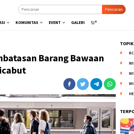
Pencarian
0
ASI
KOMUNITAS
EVENT
GALERI
TOPIK
RC
embatasan Barang Bawaan
WI
Dicabut
WI
WI
HE
TERP