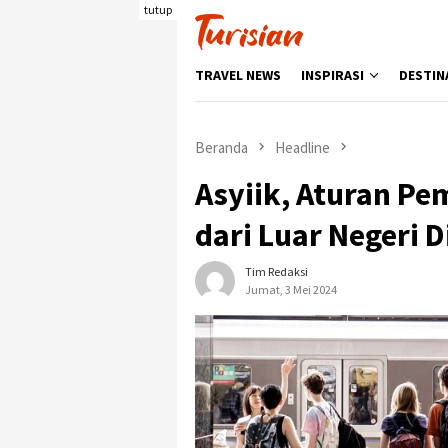
Loncat
tutup
ke
konten
TRAVEL NEWS
INSPIRASI
DESTIN
Beranda
Headline
Asyiik, Aturan P
dari Luar Negeri 
Tim Redaksi
Jumat, 3 Mei 2024