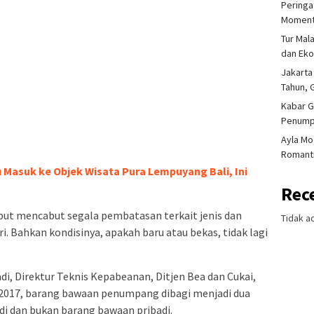
Peringa
Moment
Tur Mal
dan Ek
Jakarta
Tahun, 
Kabar G
Penump
Ayla Mo
Romanti
u Masuk ke Objek Wisata Pura Lempuyang Bali, Ini
Rec
but mencabut segala pembatasan terkait jenis dan
Tidak a
i. Bahkan kondisinya, apakah baru atau bekas, tidak lagi
adi, Direktur Teknis Kepabeanan, Ditjen Bea dan Cukai,
017, barang bawaan penumpang dibagi menjadi dua
adi dan bukan barang bawaan pribadi.