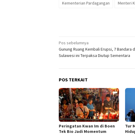
Kementerian Pardagangan
Menteri 
Navigasi
Pos sebelumnya
Gunung Ruang Kembali Erupsi, 7 Bandara d
pos
Sulawesi ini Terpaksa Diutup Sementara
POS TERKAIT
Peringatan Kwan Im di Boen
Tur 
Tek Bio Jadi Momentum
Hidu