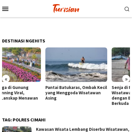
Loncat
Menu
ke
Mobile
konten
DESTINASI NGEHITS
«
»
Pantai Batukaras, Ombak Kecil
Senja di Pantai Pangandaran,
yang Menggoda Wisatawan
Wisatawan Menikmati Sore
Asing
dengan Bermain hingga
Berkuda
TAG:
POLRES CIMAHI
Kawasan Wisata Lembang Diserbu Wisatawan,