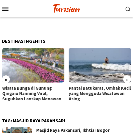
Loncat
Menu
ke
Mobile
konten
DESTINASI NGEHITS
«
»
Pantai Batukaras, Ombak Kecil
Senja di Pantai Pangandar
yang Menggoda Wisatawan
Wisatawan Menikmati Sor
an
Asing
dengan Bermain hingga
Berkuda
TAG:
MASJID RAYA PAKANSARI
Masjid Raya Pakansari, Ikhtiar Bogor