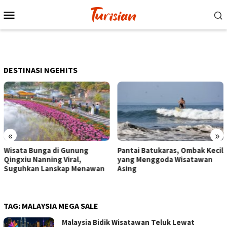
Loncat
Menu
ke
Mobile
konten
DESTINASI NGEHITS
«
»
Pantai Batukaras, Ombak Kecil
Senja di Pantai Pangandaran
yang Menggoda Wisatawan
Wisatawan Menikmati Sore
Asing
dengan Bermain hingga
Berkuda
TAG:
MALAYSIA MEGA SALE
Malaysia Bidik Wisatawan Teluk Lewat