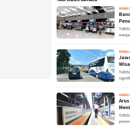
HEADL
Band
Penu
TURISI
menjad
HEADL
Jawa
Wisa
TURIS
signif
HEADL
Arus
Meni
TURISI
pemesa