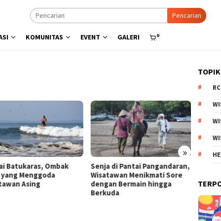
Pencarian
0
ASI
KOMUNITAS
EVENT
GALERI
TOPIK
RC
WI
WI
WI
»
HE
a di Pantai Pangandaran,
Menyisir Asa di Pantai Bulbul
Kebun 
tawan Menikmati Sore
Danau Toba, Potensi Wisata
Arjuno
TERP
an Bermain hingga
Pasir Putih
Produk
uda
Esteti