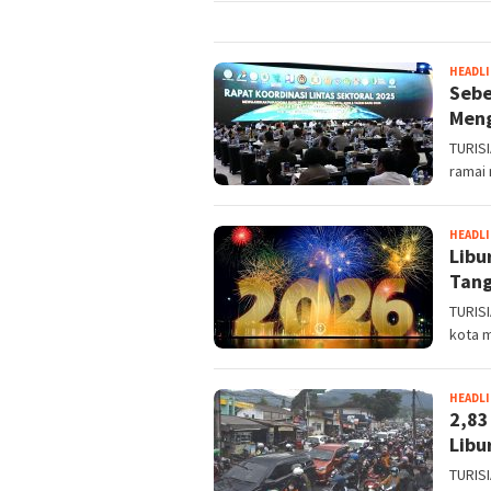
HEADL
Sebe
Meng
TURISI
ramai 
HEADL
Libu
Tang
TURISI
kota m
HEADL
2,83
Libu
TURIS