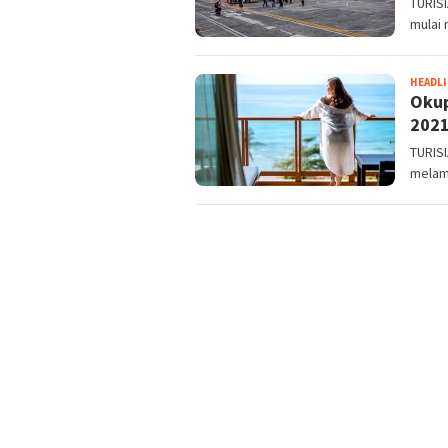
TURISI
mulai 
HEADL
Okup
2021
TURIS
melamp