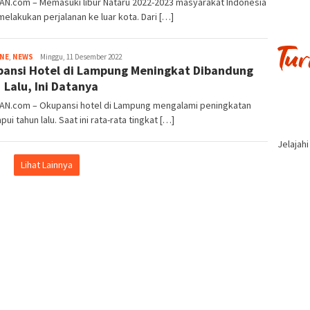
AN.com – Memasuki libur Nataru 2022-2023 masyarakat Indonesia
melakukan perjalanan ke luar kota. Dari […]
Tim
INE
,
NEWS
Minggu, 11 Desember 2022
ansi Hotel di Lampung Meningkat Dibandung
Redaksi
 Lalu, Ini Datanya
IAN.com – Okupansi hotel di Lampung mengalami peningkatan
ui tahun lalu. Saat ini rata-rata tingkat […]
Jelajah
Lihat Lainnya