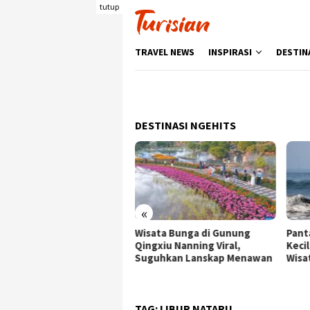
Loncat
tutup
ke
konten
TRAVEL NEWS
INSPIRASI
DESTIN
DESTINASI NGEHITS
«
ata Bunga di Gunung
Pantai Batukaras, Ombak
Senj
gxiu Nanning Viral,
Kecil yang Menggoda
Wisa
guhkan Lanskap Menawan
Wisatawan Asing
deng
Berk
TAG:
LIBUR NATARU