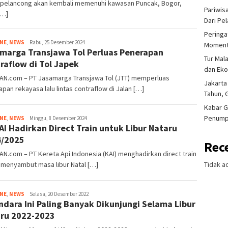
 pelancong akan kembali memenuhi kawasan Puncak, Bogor,
Pariwis
[…]
Dari Pe
Peringa
Tim
INE
,
NEWS
Rabu, 25 Desember 2024
Moment
marga Transjawa Tol Perluas Penerapan
Redaksi
Tur Mal
raflow di Tol Japek
dan Ek
IAN.com – PT Jasamarga Transjawa Tol (JTT) memperluas
Jakarta
pan rekayasa lalu lintas contraflow di Jalan […]
Tahun, 
Kabar G
Penump
Tim
INE
,
NEWS
Minggu, 8 Desember 2024
AI Hadirkan Direct Train untuk Libur Nataru
Redaksi
4/2025
Rec
AN.com – PT Kereta Api Indonesia (KAI) menghadirkan direct train
Tidak a
 menyambut masa libur Natal […]
Tim
INE
,
NEWS
Selasa, 20 Desember 2022
ndara Ini Paling Banyak Dikunjungi Selama Libur
Redaksi
ru 2022-2023