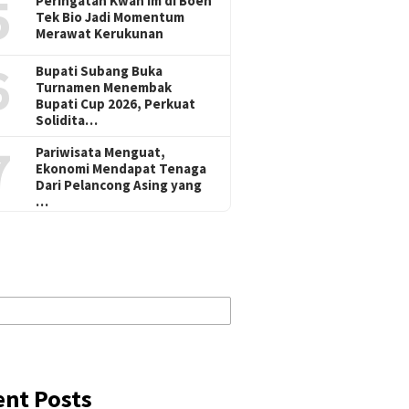
5
Peringatan Kwan Im di Boen
Tek Bio Jadi Momentum
Merawat Kerukunan
6
Bupati Subang Buka
Turnamen Menembak
Bupati Cup 2026, Perkuat
Solidita…
7
Pariwisata Menguat,
Ekonomi Mendapat Tenaga
Dari Pelancong Asing yang
…
ent Posts