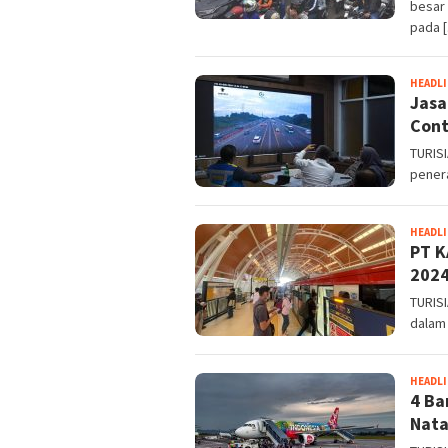
besar
pada 
HEADL
Jasa
Cont
TURIS
penera
HEADL
PT K
202
TURISI
dalam
HEADL
4 Ba
Nata