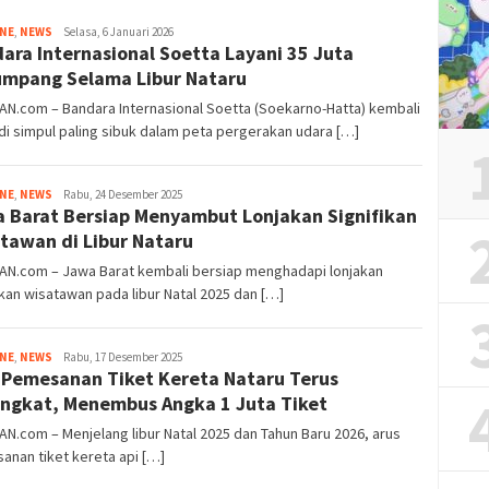
Tim
INE
,
NEWS
Selasa, 6 Januari 2026
ara Internasional Soetta Layani 35 Juta
Redaksi
mpang Selama Libur Nataru
AN.com – Bandara Internasional Soetta (Soekarno-Hatta) kembali
i simpul paling sibuk dalam peta pergerakan udara […]
Tim
INE
,
NEWS
Rabu, 24 Desember 2025
 Barat Bersiap Menyambut Lonjakan Signifikan
Redaksi
tawan di Libur Nataru
IAN.com – Jawa Barat kembali bersiap menghadapi lonjakan
ikan wisatawan pada libur Natal 2025 dan […]
Tim
INE
,
NEWS
Rabu, 17 Desember 2025
 Pemesanan Tiket Kereta Nataru Terus
Redaksi
ngkat, Menembus Angka 1 Juta Tiket
AN.com – Menjelang libur Natal 2025 dan Tahun Baru 2026, arus
nan tiket kereta api […]