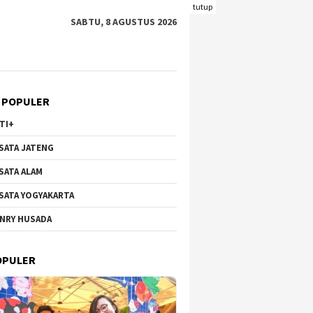
tutup
SABTU, 8 AGUSTUS 2026
 POPULER
TI+
SATA JATENG
SATA ALAM
SATA YOGYAKARTA
NRY HUSADA
Hortensia Brakseng di
Wisata Bunga di Gunung
Pantai 
-Welirang, Dari Lahan
Qingxiu Nanning Viral,
Kecil y
OPULER
tif ke Destinasi
Suguhkan Lanskap Menawan
Wisataw
k