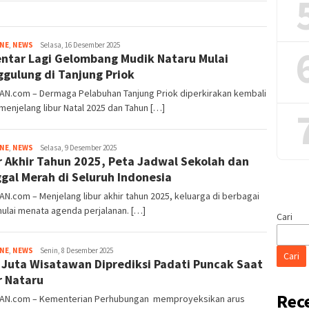
Tim
INE
,
NEWS
Selasa, 16 Desember 2025
ntar Lagi Gelombang Mudik Nataru Mulai
Redaksi
gulung di Tanjung Priok
AN.com – Dermaga Pelabuhan Tanjung Priok diperkirakan kembali
menjelang libur Natal 2025 dan Tahun […]
Tim
INE
,
NEWS
Selasa, 9 Desember 2025
r Akhir Tahun 2025, Peta Jadwal Sekolah dan
Redaksi
gal Merah di Seluruh Indonesia
AN.com – Menjelang libur akhir tahun 2025, keluarga di berbagai
ulai menata agenda perjalanan. […]
Cari
Tim
INE
,
NEWS
Senin, 8 Desember 2025
Cari
 Juta Wisatawan Diprediksi Padati Puncak Saat
Redaksi
r Nataru
Rec
IAN.com – Kementerian Perhubungan memproyeksikan arus