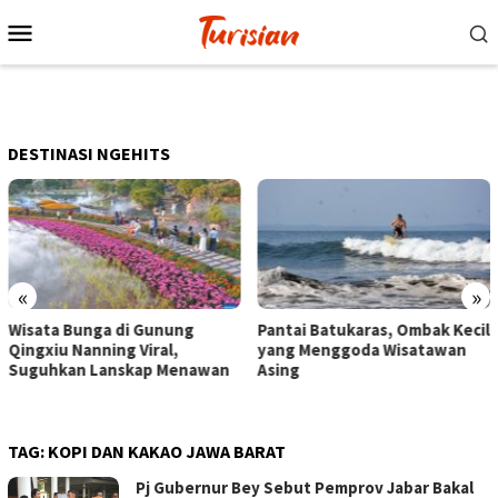
Loncat
Menu
ke
Mobile
konten
DESTINASI NGEHITS
«
»
Pantai Batukaras, Ombak Kecil
Senja di Pantai Pangandaran,
yang Menggoda Wisatawan
Wisatawan Menikmati Sore
Asing
dengan Bermain hingga
Berkuda
TAG:
KOPI DAN KAKAO JAWA BARAT
Pj Gubernur Bey Sebut Pemprov Jabar Bakal