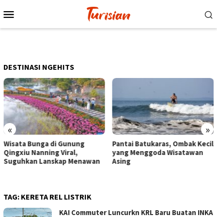
Loncat
Menu
ke
Mobile
konten
DESTINASI NGEHITS
«
»
Pantai Batukaras, Ombak Kecil
Senja di Pantai Pangandaran
yang Menggoda Wisatawan
Wisatawan Menikmati Sore
Asing
dengan Bermain hingga
Berkuda
TAG:
KERETA REL LISTRIK
KAI Commuter Luncurkn KRL Baru Buatan INKA