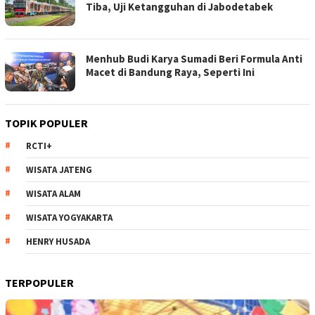
Tiba, Uji Ketangguhan di Jabodetabek
Menhub Budi Karya Sumadi Beri Formula Anti
Macet di Bandung Raya, Seperti Ini
TOPIK POPULER
RCTI+
WISATA JATENG
WISATA ALAM
WISATA YOGYAKARTA
HENRY HUSADA
TERPOPULER