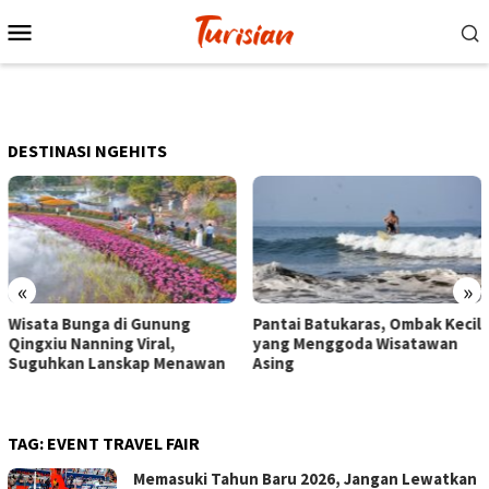
Loncat
Menu
ke
Mobile
konten
DESTINASI NGEHITS
«
»
Pantai Batukaras, Ombak Kecil
Senja di Pantai Pangandaran,
yang Menggoda Wisatawan
Wisatawan Menikmati Sore
Asing
dengan Bermain hingga
Berkuda
TAG:
EVENT TRAVEL FAIR
Memasuki Tahun Baru 2026, Jangan Lewatkan