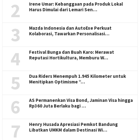
2
Irene Umar: Kebanggaan pada Produk Lokal
Harus Dimulai dari Lemari Sen…
3
Mazda Indonesia dan AutoExe Perkuat
Kolaborasi, Tawarkan Personalisasi…
4
Festival Bunga dan Buah Karo: Merawat
Reputasi Hortikultura, Memburu W…
5
Dua Riders Menempuh 1.945 Kilometer untuk
Menitipkan Optimisme “…
6
AS Permanenkan Visa Bond, Jaminan Visa hingga
Rp360 Juta Berlaku bagi …
7
Henry Husada Apresiasi Pemkot Bandung
Libatkan UMKM dalam Destinasi Wi…