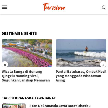
Loncat
Menu
ke
Mobile
konten
DESTINASI NGEHITS
«
»
ng
Pantai Batukaras, Ombak Kecil
Senja di Pantai Pangan
yang Menggoda Wisatawan
Wisatawan Menikmati 
nawan
Asing
dengan Bermain hingg
Berkuda
TAG:
DEKRANASDA JAWA BARAT
Stan Dekranasda Jawa Barat Diserbu