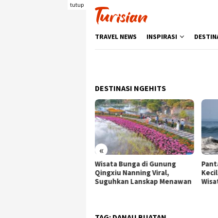
Loncat
tutup
ke
konten
TRAVEL NEWS
INSPIRASI
DESTIN
DESTINASI NGEHITS
«
ata Bunga di Gunung
Pantai Batukaras, Ombak
Senj
gxiu Nanning Viral,
Kecil yang Menggoda
Wisa
guhkan Lanskap Menawan
Wisatawan Asing
deng
Berk
TAG:
DANAU BUATAN