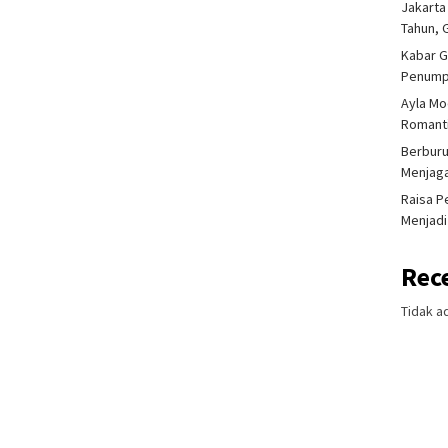
Jakarta
Tahun, 
Kabar G
Penump
Ayla Mo
Romanti
Berburu
Menjaga
Raisa P
Menjadi
Rec
Tidak a