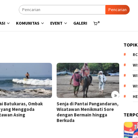
Pencarian
0
ASI
KOMUNITAS
EVENT
GALERI
TOPIK
RC
WI
WI
WI
»
HE
a di Pantai Pangandaran,
Menyisir Asa di Pantai Bulbul
Kebun 
tawan Menikmati Sore
Danau Toba, Potensi Wisata
Arjuno
TERP
an Bermain hingga
Pasir Putih
Produk
uda
Esteti