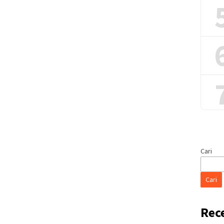
Cari
Cari
Rec