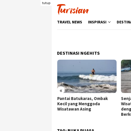
Loncat
tutup
ke
konten
TRAVEL NEWS
INSPIRASI
DESTIN
DESTINASI NGEHITS
«
ata Bunga di Gunung
Pantai Batukaras, Ombak
Senj
gxiu Nanning Viral,
Kecil yang Menggoda
Wisa
guhkan Lanskap Menawan
Wisatawan Asing
deng
Berk
TAG:
BUKA PUASA