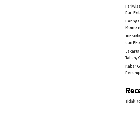
Pariwis
Dari Pe
Peringa
Moment
Tur Mal
dan Ek
Jakarta
Tahun, 
Kabar G
Penump
Rec
Tidak a