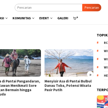
Pencarian
0
ASI
KOMUNITAS
EVENT
GALERI
TOPIK
RC
WI
WI
WI
»
HE
a di Pantai Pangandaran,
Menyisir Asa di Pantai Bulbul
Kebun 
tawan Menikmati Sore
Danau Toba, Potensi Wisata
Arjuno
TERP
an Bermain hingga
Pasir Putih
Produk
uda
Esteti