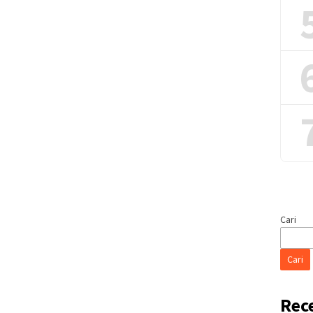
Cari
Cari
Rec