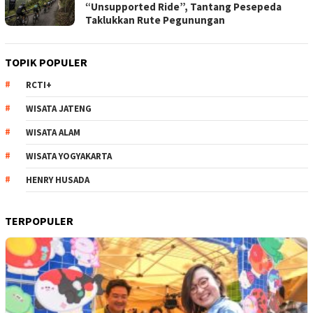
“Unsupported Ride”, Tantang Pesepeda
Taklukkan Rute Pegunungan
TOPIK POPULER
RCTI+
WISATA JATENG
WISATA ALAM
WISATA YOGYAKARTA
HENRY HUSADA
TERPOPULER