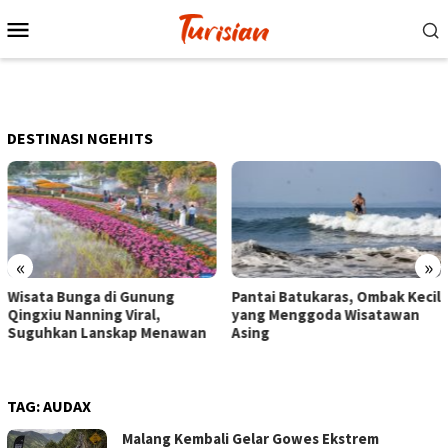
Loncat
Menu
ke
Mobile
konten
DESTINASI NGEHITS
«
»
Pantai Batukaras, Ombak Kecil
Senja di Pantai Pangandaran,
yang Menggoda Wisatawan
Wisatawan Menikmati Sore
Asing
dengan Bermain hingga
Berkuda
TAG:
AUDAX
Malang Kembali Gelar Gowes Ekstrem