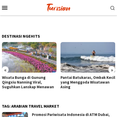
Loncat
Menu
ke
Mobile
konten
DESTINASI NGEHITS
«
»
Pantai Batukaras, Ombak Kecil
Senja di Pantai Pangandaran,
yang Menggoda Wisatawan
Wisatawan Menikmati Sore
Asing
dengan Bermain hingga
Berkuda
TAG:
ARABIAN TRAVEL MARKET
Promosi Pariwisata Indonesia di ATM Dubai,