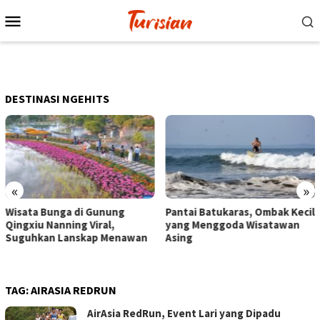
Loncat
Menu
ke
Mobile
konten
DESTINASI NGEHITS
«
»
Pantai Batukaras, Ombak Kecil
Senja di Pantai Pangandar
yang Menggoda Wisatawan
Wisatawan Menikmati Sor
an
Asing
dengan Bermain hingga
Berkuda
TAG:
AIRASIA REDRUN
AirAsia RedRun, Event Lari yang Dipadu